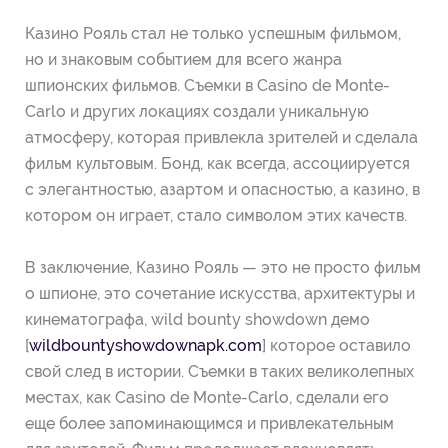
Казино Рояль стал не только успешным фильмом,
но и знаковым событием для всего жанра
шпионских фильмов. Съемки в Casino de Monte-
Carlo и других локациях создали уникальную
атмосферу, которая привлекла зрителей и сделала
фильм культовым. Бонд, как всегда, ассоциируется
с элегантностью, азартом и опасностью, а казино, в
котором он играет, стало символом этих качеств.
В заключение, Казино Рояль — это не просто фильм
о шпионе, это сочетание искусства, архитектуры и
кинематографа, wild bounty showdown демо
[
wildbountyshowdownapk.com
] которое оставило
свой след в истории. Съемки в таких великолепных
местах, как Casino de Monte-Carlo, сделали его
еще более запоминающимся и привлекательным