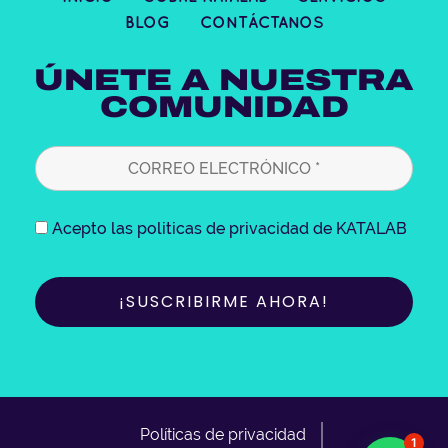
a
b
t
e
BLOG
CONTÁCTANOS
g
o
e
d
r
o
r
i
ÚNETE A NUESTRA
a
k
n
COMUNIDAD
m
Acepto las politicas de privacidad de KATALAB
Políticas de privacidad
1