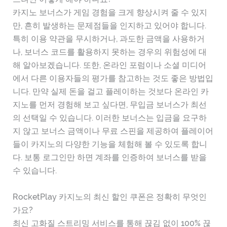
카지노 보너스가 게임 경험을 크게 향상시켜 줄 수 있지
만, 흔히 발생하는 문제점들을 인지하고 있어야 합니다.
특히 이용 약관을 무시하거나, 과도한 금액을 사용하거
나, 보너스 코드를 활용하지 못하는 경우의 위험성에 대
해 알아보겠습니다. 또한, 온라인 포럼이나 소셜 미디어
에서 다른 이용자들의 평가를 참고하는 것도 좋은 방법입
니다. 만약 실제 돈을 걸고 플레이하는 것보다 온라인 카
지노를 먼저 경험해 보고 싶다면, 무입금 보너스가 최선
의 선택일 수 있습니다. 이러한 보너스는 입금을 요구하
지 않고 보너스 금액이나 무료 스핀을 제공하여 플레이어
들이 카지노의 다양한 기능을 체험해 볼 수 있도록 합니
다. 보통 로그인만 하면 계좌를 인증하여 보너스를 받을
수 있습니다.
RocketPlay 카지노의 최신 할인 쿠폰은 정확히 무엇인
가요?
최신 고화질 스트리밍 서비스를 통해 끊김 없이 100% 끊