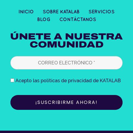
s
c
i
n
t
e
t
k
INICIO
SOBRE KATALAB
SERVICIOS
a
b
t
e
BLOG
CONTÁCTANOS
g
o
e
d
r
o
r
i
ÚNETE A NUESTRA
a
k
n
COMUNIDAD
m
Acepto las politicas de privacidad de KATALAB