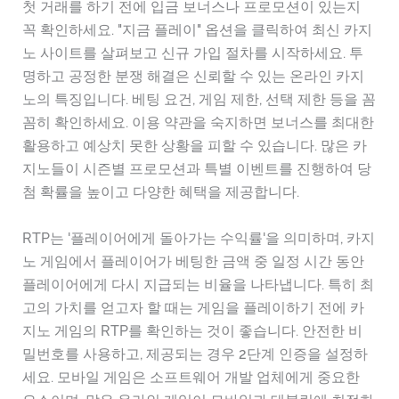
첫 거래를 하기 전에 입금 보너스나 프로모션이 있는지
꼭 확인하세요. "지금 플레이" 옵션을 클릭하여 최신 카지
노 사이트를 살펴보고 신규 가입 절차를 시작하세요. 투
명하고 공정한 분쟁 해결은 신뢰할 수 있는 온라인 카지
노의 특징입니다. 베팅 요건, 게임 제한, 선택 제한 등을 꼼
꼼히 확인하세요. 이용 약관을 숙지하면 보너스를 최대한
활용하고 예상치 못한 상황을 피할 수 있습니다. 많은 카
지노들이 시즌별 프로모션과 특별 이벤트를 진행하여 당
첨 확률을 높이고 다양한 혜택을 제공합니다.
RTP는 '플레이어에게 돌아가는 수익률'을 의미하며, 카지
노 게임에서 플레이어가 베팅한 금액 중 일정 시간 동안
플레이어에게 다시 지급되는 비율을 나타냅니다. 특히 최
고의 가치를 얻고자 할 때는 게임을 플레이하기 전에 카
지노 게임의 RTP를 확인하는 것이 좋습니다. 안전한 비
밀번호를 사용하고, 제공되는 경우 2단계 인증을 설정하
세요. 모바일 게임은 소프트웨어 개발 업체에게 중요한