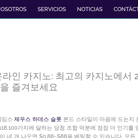
NOSOTROS
SERVICIOS
NOTICIAS
CONTÁC
온라인 카지노: 최고의 카지노에서 
험을 즐겨보세요
제임스
제우스 하데스 슬롯
본드 스타일이 마음에 드는지 
118,100가지에 달하는 당첨 조합 덕분에 점점 더 인기를
심볼이 네 개 나오면 $0.88~$88을 베팅할 수 있습니다. 