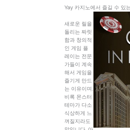
Yay 카지노에서 즐길 수 있
새로운 릴을
돌리는 짜릿
함과 창의적
인 게임 플
레이는 전문
가들이 계속
해서 게임을
즐기게 만드
는 이유이며,
비록 몬스터
테마가 다소
식상하게 느
껴질지라도
말입니다. 아