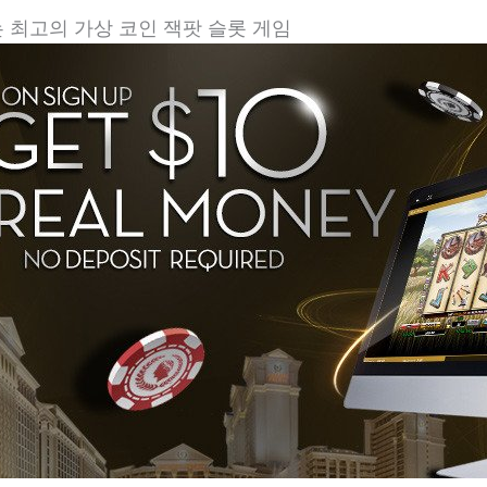
는 최고의 가상 코인 잭팟 슬롯 게임