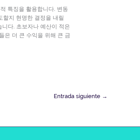
마적 특징을 활용합니다. 변동
도할지 현명한 결정을 내릴
습니다. 초보자나 예산이 적은
은 더 큰 수익을 위해 큰 금
Entrada siguiente
→