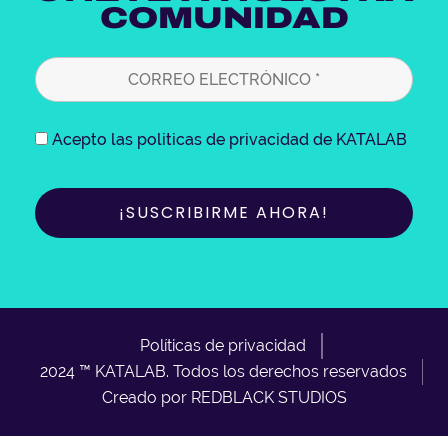
a
k
n
COMUNIDAD
m
Acepto las politicas de privacidad de KATALAB
Políticas de privacidad
2024 ™ KATALAB. Todos los derechos reservados
Creado por REDBLACK STUDIOS