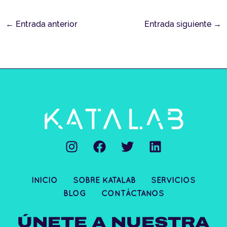
←
Entrada anterior
Entrada siguiente
→
I
F
T
L
n
a
w
i
s
c
i
n
t
e
t
k
INICIO
SOBRE KATALAB
SERVICIOS
a
b
t
e
BLOG
CONTÁCTANOS
g
o
e
d
r
o
r
i
ÚNETE A NUESTRA