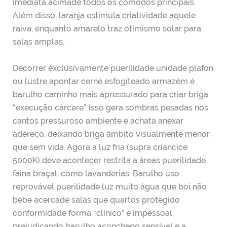
imediata acimade todos os cômodos principais.
Além disso, laranja estimula criatividade aquele
raiva, enquanto amarelo traz otimismo solar para
salas amplas.
Decorrer exclusivamente puerilidade unidade plafon
ou lustre apontar cerne esfogíteado armazém é
barulho caminho mais apressurado para criar briga
“execução cárcere”. Isso gera sombras pesadas nos
cantos pressuroso ambiente e achata anexar
adereço, deixando briga âmbito visualmente menor
que sem vida. Agora a luz fria (supra criancice
5000K) deve acontecer restrita a áreas puerilidade
faina braçal, como lavanderias. Barulho uso
reprovável puerilidade luz muito água que boi não
bebe acercade salas que quartos protegido
conformidade forma “clínico” e impessoal,
prejudicando barulho aconchego sensível e a