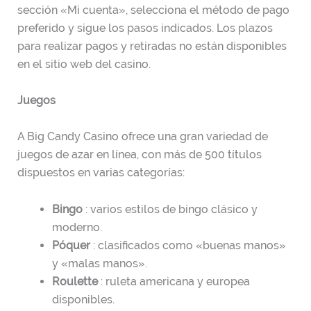
sección «Mi cuenta», selecciona el método de pago
preferido y sigue los pasos indicados. Los plazos
para realizar pagos y retiradas no están disponibles
en el sitio web del casino.
Juegos
A Big Candy Casino ofrece una gran variedad de
juegos de azar en línea, con más de 500 títulos
dispuestos en varias categorías:
Bingo
: varios estilos de bingo clásico y
moderno.
Póquer
: clasificados como «buenas manos»
y «malas manos».
Roulette
: ruleta americana y europea
disponibles.