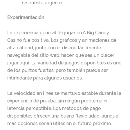
respuesta urgente.
Experimentación
La experiencia general de jugar en A Big Candy
Casino fue positiva. Los gráficos y animaciones de
alta calidad, junto con el diseño fácilmente
navegable del sitio web, hacen que sea un placer
jugar aquí. La variedad de juegos disponibles es uno
de los puntos fuertes, pero también puede ser
intimidante para algunos usuarios.
La velocidad en línea se mantuvo estable durante la
experiencia de prueba, sin ningún problema ni
latencia perceptible. Los métodos de pago
disponibles ofrecen una buena flexibilidad, aunque
más opciones serían útiles en el futuro próximo.