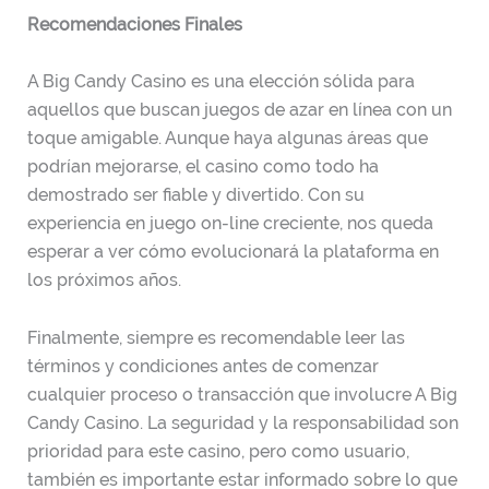
Recomendaciones Finales
A Big Candy Casino es una elección sólida para
aquellos que buscan juegos de azar en línea con un
toque amigable. Aunque haya algunas áreas que
podrían mejorarse, el casino como todo ha
demostrado ser fiable y divertido. Con su
experiencia en juego on-line creciente, nos queda
esperar a ver cómo evolucionará la plataforma en
los próximos años.
Finalmente, siempre es recomendable leer las
términos y condiciones antes de comenzar
cualquier proceso o transacción que involucre A Big
Candy Casino. La seguridad y la responsabilidad son
prioridad para este casino, pero como usuario,
también es importante estar informado sobre lo que