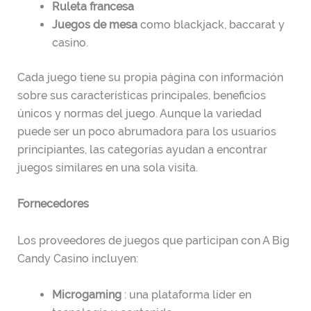
Ruleta francesa
Juegos de mesa
como blackjack, baccarat y
casino.
Cada juego tiene su propia página con información
sobre sus características principales, beneficios
únicos y normas del juego. Aunque la variedad
puede ser un poco abrumadora para los usuarios
principiantes, las categorías ayudan a encontrar
juegos similares en una sola visita.
Fornecedores
Los proveedores de juegos que participan con A Big
Candy Casino incluyen:
Microgaming
: una plataforma líder en