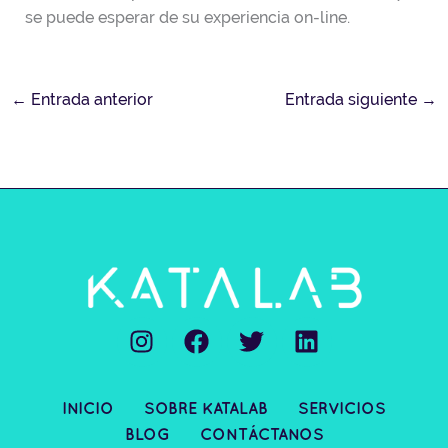
se puede esperar de su experiencia on-line.
←
Entrada anterior
Entrada siguiente
→
I
F
T
L
n
a
w
i
s
c
i
n
t
e
t
k
INICIO
SOBRE KATALAB
SERVICIOS
a
b
t
e
BLOG
CONTÁCTANOS