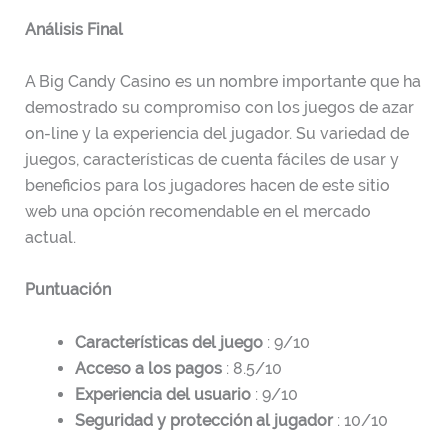
Análisis Final
A Big Candy Casino es un nombre importante que ha
demostrado su compromiso con los juegos de azar
on-line y la experiencia del jugador. Su variedad de
juegos, características de cuenta fáciles de usar y
beneficios para los jugadores hacen de este sitio
web una opción recomendable en el mercado
actual.
Puntuación
Características del juego
: 9/10
Acceso a los pagos
: 8.5/10
Experiencia del usuario
: 9/10
Seguridad y protección al jugador
: 10/10