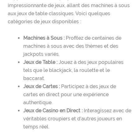
impressionnante de jeux, allant des machines à sous
aux jeux de table classiques. Voici quelques
catégories de jeux disponibles :
Machines à Sous :
Profitez de centaines de
machines à sous avec des thèmes et des
jackpots variés.
Jeux de Table :
Jouez à des jeux populaires
tels que le blackjack, la roulette et le
baccarat.
Jeux de Cartes :
Participez à des jeux de
cartes en direct pour une expérience
authentique.
Jeux de Casino en Direct :
Interagissez avec de
véritables croupiers et d’autres joueurs en
temps réel.