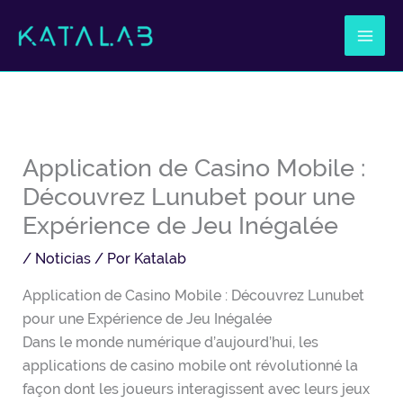
Ir
al
contenido
Application de Casino Mobile :
Découvrez Lunubet pour une
Expérience de Jeu Inégalée
/
Noticias
/ Por
Katalab
Application de Casino Mobile : Découvrez Lunubet
pour une Expérience de Jeu Inégalée
Dans le monde numérique d’aujourd’hui, les
applications de casino mobile ont révolutionné la
façon dont les joueurs interagissent avec leurs jeux