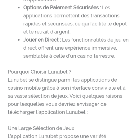
Options de Paiement Sécurisées :
Les
applications permettent des transactions
rapides et sécurisées, ce qui facilite le dépôt
et le retrait d’argent.
Jouer en Direct :
Les fonctionnalités de jeu en
direct offrent une expérience immersive,
semblable à celle d’un casino terrestre.
Pourquoi Choisir Lunubet ?
Lunubet se distingue parmi les applications de
casino mobile grâce à son interface conviviale et à
sa vaste sélection de jeux. Voici quelques raisons
pour lesquelles vous devriez envisager de
télécharger l’application Lunubet :
Une Large Sélection de Jeux
L’application Lunubet propose une variété