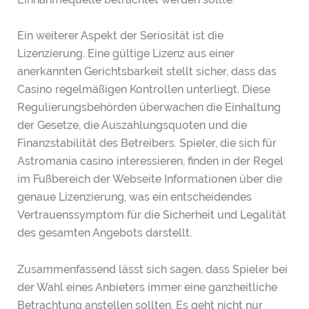
Ein weiterer Aspekt der Seriosität ist die
Lizenzierung. Eine gültige Lizenz aus einer
anerkannten Gerichtsbarkeit stellt sicher, dass das
Casino regelmäßigen Kontrollen unterliegt. Diese
Regulierungsbehörden überwachen die Einhaltung
der Gesetze, die Auszahlungsquoten und die
Finanzstabilität des Betreibers. Spieler, die sich für
Astromania casino interessieren, finden in der Regel
im Fußbereich der Webseite Informationen über die
genaue Lizenzierung, was ein entscheidendes
Vertrauenssymptom für die Sicherheit und Legalität
des gesamten Angebots darstellt.
Zusammenfassend lässt sich sagen, dass Spieler bei
der Wahl eines Anbieters immer eine ganzheitliche
Betrachtung anstellen sollten. Es geht nicht nur