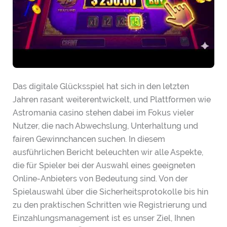
Das digitale Glücksspiel hat sich in den letzten
Jahren rasant weiterentwickelt, und Plattformen wie
Astromania casino stehen dabei im Fokus vieler
Nutzer, die nach Abwechslung, Unterhaltung und
fairen Gewinnchancen suchen. In diesem
ausführlichen Bericht beleuchten wir alle Aspekte,
die für Spieler bei der Auswahl eines geeigneten
Online-Anbieters von Bedeutung sind. Von der
Spielauswahl über die Sicherheitsprotokolle bis hin
zu den praktischen Schritten wie Registrierung und
Einzahlungsmanagement ist es unser Ziel, Ihnen