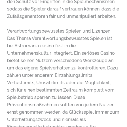
den Schutz vor Eingriffen in die Spielmechanismen,
sodass die Spieler darauf vertrauen können, dass die
Zufallsgeneratoren fair und unmanipuliert arbeiten.
Verantwortungsbewusstes Spielen und Lizenzen
Das Thema Verantwortungsbewusstes Spielen ist
bei Astromania casino fest in die
Unternehmenskultur integriert. Ein seriöses Casino
bietet seinen Nutzern verschiedene Werkzeuge an,
um das eigene Spielverhalten zu kontrollieren. Dazu
zählen unter anderem Einzahlungslimits,
Verlustlimits, Umsatzlimits oder die Möglichkeit,
sich für einen bestimmten Zeitraum komplett vom
Spielbetrieb sperren zu lassen. Diese
Präventionsmaßnahmen sollten von jedem Nutzer
ernst genommen werden, da Glücksspiel immer zum
Unterhaltungszweck und niemals als
Einnahmequelle betrachtet werden sollte.