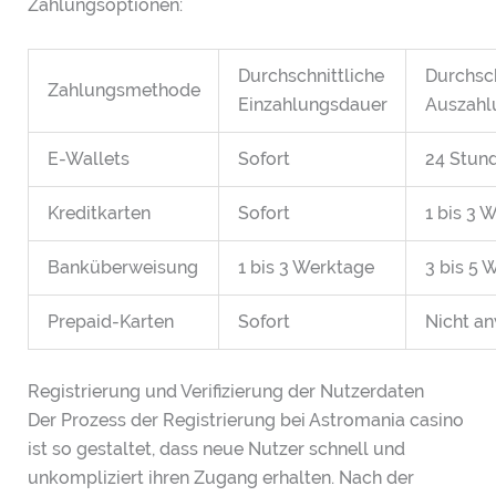
Zahlungsoptionen:
Durchschnittliche
Durchsch
Zahlungsmethode
Einzahlungsdauer
Auszahl
E-Wallets
Sofort
24 Stun
Kreditkarten
Sofort
1 bis 3 
Banküberweisung
1 bis 3 Werktage
3 bis 5 
Prepaid-Karten
Sofort
Nicht a
Registrierung und Verifizierung der Nutzerdaten
Der Prozess der Registrierung bei Astromania casino
ist so gestaltet, dass neue Nutzer schnell und
unkompliziert ihren Zugang erhalten. Nach der