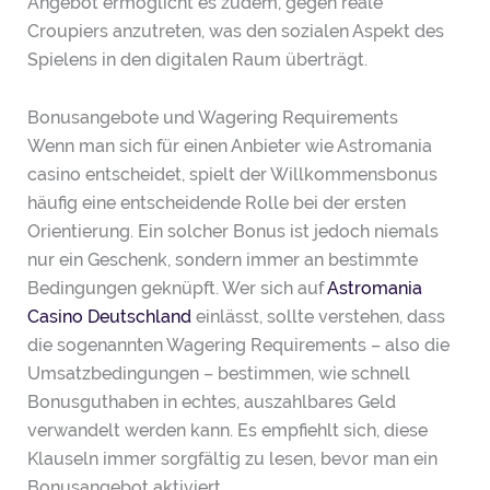
Angebot ermöglicht es zudem, gegen reale
Croupiers anzutreten, was den sozialen Aspekt des
Spielens in den digitalen Raum überträgt.
Bonusangebote und Wagering Requirements
Wenn man sich für einen Anbieter wie Astromania
casino entscheidet, spielt der Willkommensbonus
häufig eine entscheidende Rolle bei der ersten
Orientierung. Ein solcher Bonus ist jedoch niemals
nur ein Geschenk, sondern immer an bestimmte
Bedingungen geknüpft. Wer sich auf
Astromania
Casino Deutschland
einlässt, sollte verstehen, dass
die sogenannten Wagering Requirements – also die
Umsatzbedingungen – bestimmen, wie schnell
Bonusguthaben in echtes, auszahlbares Geld
verwandelt werden kann. Es empfiehlt sich, diese
Klauseln immer sorgfältig zu lesen, bevor man ein
Bonusangebot aktiviert.