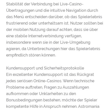
Stabilität der Verbindung bei Live-Casino-
Übertragungen und die intuitive Navigation durch
das Menü entscheiden darüber, ob das Spielerlebnis
frustrierend oder unterhaltsam ist. Nutzer sollten bei
der mobilen Nutzung darauf achten, dass sie über
eine stabile Internetverbindung verfügen,
insbesondere wenn sie in der Live-Umgebung
agieren, da Unterbrechungen hier das Spielerlebnis
empfindlich stören können.
Kundensupport und Sicherheitsprotokolle
Ein exzellenter Kundensupport ist das Rückgrat
jedes seriösen Online-Casinos. Wenn technische
Probleme auftreten, Fragen zu Auszahlungen
aufkommen oder Unklarheiten zu den
Bonusbedingungen bestehen, möchte der Spieler
kompetente Hilfe in Anspruch nehmen. Astromania