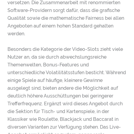
versetzen. Die Zusammenarbeit mit renommierten
Software-Providern sorgt dafür, dass die grafische
Qualität sowie die mathematische Fairness bei allen
Angeboten auf einem hohen Standard gehalten
werden.
Besonders die Kategorie der Video-Slots zieht viele
Nutzer an, da sie durch abwechslungsreiche
Themenwelten, Bonus-Features und
unterschiedliche Volatilitätsstufen besticht. Während
einige Spiele auf häufige, kleinere Gewinne
ausgelegt sind, bieten andere die Möglichkeit auf
deutlich höhere Ausschüttungen bei geringerer
Trefferfrequenz. Ergänzt wird dieses Angebot durch
die Sektion für Tisch- und Kartenspiele, in der
Klassiker wie Roulette, Blackjack und Baccarat in
diversen Varianten zur Verfügung stehen. Das Live-