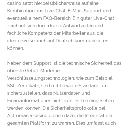
casino setzt hierbei üblicherweise auf eine
Kombination aus Live-Chat, E-Mail-Support und
eventuell einem FAQ-Bereich. Ein guter Live-Chat
zeichnet sich durch kurze Antwortzeiten und
fachliche Kompetenz der Mitarbeiter aus, die
idealerweise auch auf Deutsch kommunizieren
können.
Neben dem Support ist die technische Sicherheit das
oberste Gebot. Moderne
Verschlüsselungstechnologien, wie zum Beispiel
SSL-Zertifikate, sind mittlerweile Standard, um
sicherzustellen, dass Nutzerdaten und
Finanzinformationen nicht von Dritten eingesehen
werden können. Die Sicherheitsprotokolle bei
Astromania casino dienen dazu, die Integrität der
gesamten Plattform zu wahren. Dies umfasst auch