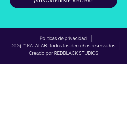
Políticas de privacidad
2024 ™ KATALAB. Todos los derechos reservados
Creado por REDBLACK STUDIOS