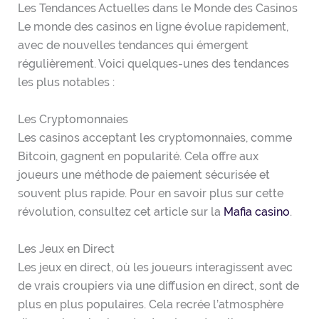
Les Tendances Actuelles dans le Monde des Casinos
Le monde des casinos en ligne évolue rapidement,
avec de nouvelles tendances qui émergent
régulièrement. Voici quelques-unes des tendances
les plus notables :
Les Cryptomonnaies
Les casinos acceptant les cryptomonnaies, comme
Bitcoin, gagnent en popularité. Cela offre aux
joueurs une méthode de paiement sécurisée et
souvent plus rapide. Pour en savoir plus sur cette
révolution, consultez cet article sur la
Mafia casino
.
Les Jeux en Direct
Les jeux en direct, où les joueurs interagissent avec
de vrais croupiers via une diffusion en direct, sont de
plus en plus populaires. Cela recrée l’atmosphère