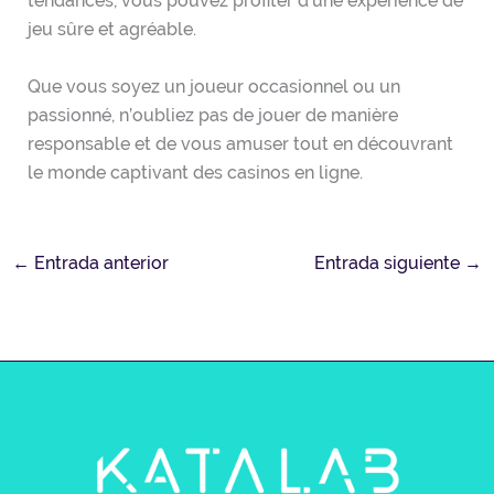
tendances, vous pouvez profiter d’une expérience de
jeu sûre et agréable.
Que vous soyez un joueur occasionnel ou un
passionné, n’oubliez pas de jouer de manière
responsable et de vous amuser tout en découvrant
le monde captivant des casinos en ligne.
←
Entrada anterior
Entrada siguiente
→