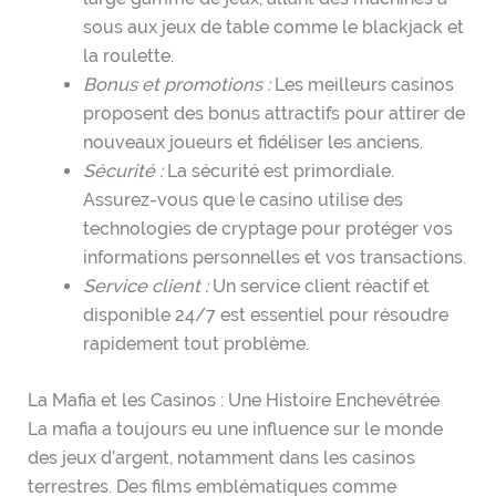
sous aux jeux de table comme le blackjack et
la roulette.
Bonus et promotions :
Les meilleurs casinos
proposent des bonus attractifs pour attirer de
nouveaux joueurs et fidéliser les anciens.
Sécurité :
La sécurité est primordiale.
Assurez-vous que le casino utilise des
technologies de cryptage pour protéger vos
informations personnelles et vos transactions.
Service client :
Un service client réactif et
disponible 24/7 est essentiel pour résoudre
rapidement tout problème.
La Mafia et les Casinos : Une Histoire Enchevêtrée
La mafia a toujours eu une influence sur le monde
des jeux d’argent, notamment dans les casinos
terrestres. Des films emblématiques comme