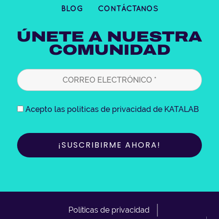
a
b
t
e
BLOG
CONTÁCTANOS
g
o
e
d
r
o
r
i
ÚNETE A NUESTRA
a
k
n
COMUNIDAD
m
Acepto las politicas de privacidad de KATALAB
Políticas de privacidad