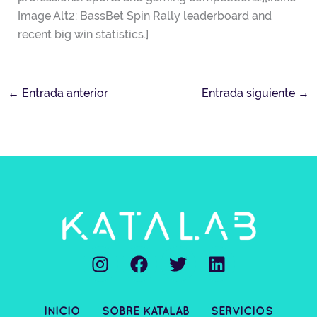
Image Alt2: BassBet Spin Rally leaderboard and
recent big win statistics.]
←
Entrada anterior
Entrada siguiente
→
I
F
T
L
n
a
w
i
s
c
i
n
t
e
t
k
INICIO
SOBRE KATALAB
SERVICIOS