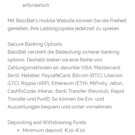
erforderlich
Mit BassBet’s mobile Website können Sie die Freiheit
genießen, Ihre Lieblingsspiele jederzeit zu spielen.
Secure Banking Options
BassBet versteht die Bedeutung sicherer banking
options. Deshalb bieten sie eine Reihe von
Zahlungsmethoden an, darunter VISA, Mastercard,
Skrill, Neteller, PaysafeCard, Bitcoin (BTC), Litecoin
(LTC), Ripple (XRP), Ethereum (ETH), MiFinity, Jeton,
CashToCode, Interac, Bank Transfer (Revolut), Rapid
Transfer und FunID. So können Sie Ein- und
Auszahlungen bequem und sicher vornehmen.
Depositing and Withdrawing Funds
Minimum deposit: €10-€20