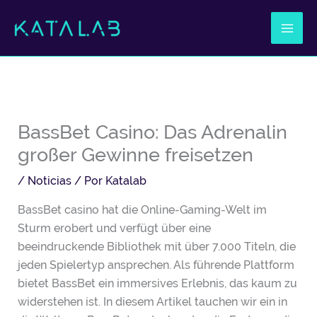
Ir
al
contenido
BassBet Casino: Das Adrenalin
großer Gewinne freisetzen
/
Noticias
/ Por
Katalab
BassBet casino hat die Online-Gaming-Welt im
Sturm erobert und verfügt über eine
beeindruckende Bibliothek mit über 7.000 Titeln, die
jeden Spielertyp ansprechen. Als führende Plattform
bietet BassBet ein immersives Erlebnis, das kaum zu
widerstehen ist. In diesem Artikel tauchen wir ein in