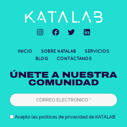
I
F
T
L
n
a
w
i
s
c
i
n
t
e
t
k
INICIO
SOBRE KATALAB
SERVICIOS
a
b
t
e
BLOG
CONTÁCTANOS
g
o
e
d
r
o
r
i
ÚNETE A NUESTRA
a
k
n
COMUNIDAD
m
Acepto las politicas de privacidad de KATALAB