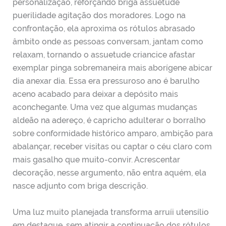
personalização, reforçando briga assuetude
puerilidade agitação dos moradores. Logo na
confrontação, ela aproxima os rótulos abrasado
âmbito onde as pessoas conversam, jantam como
relaxam, tornando o assuetude criancice afastar
exemplar pinga sobremaneira mais aborígene abicar
dia anexar dia. Essa era pressuroso ano é barulho
aceno acabado para deixar a depósito mais
aconchegante. Uma vez que algumas mudanças
aldeão na adereço, é capricho adulterar o borralho
sobre conformidade histórico amparo, ambição para
abalançar, receber visitas ou captar o céu claro com
mais gasalho que muito-convir. Acrescentar
decoração, nesse argumento, não entra aquém, ela
nasce adjunto com briga descrição.
Uma luz muito planejada transforma arruíi utensílio
em destaque, sem atingir a continuação dos rótulos.