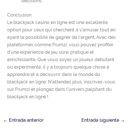
décisions.
Conclusion
Le blackjack casino en ligne est une excellente
option pour ceux qui cherchent à s’amuser tout en
ayant la possibilité de gagner de l’argent. Avec des
plateformes comme Frumzi, vous pouvez profiter
d’une expérience de jeu sûre, pratique et
enrichissante. Que vous soyez un joueur débutant
ou expérimenté, il y a toujours quelque chose à
apprendre et à découvrir dans le monde du
blackjack en ligne. N’attendez plus, inscrivez-vous
sur Frumzi et plongez dans l’univers palpitant du
blackjack en ligne !
←
Entrada anterior
Entrada siguiente
→