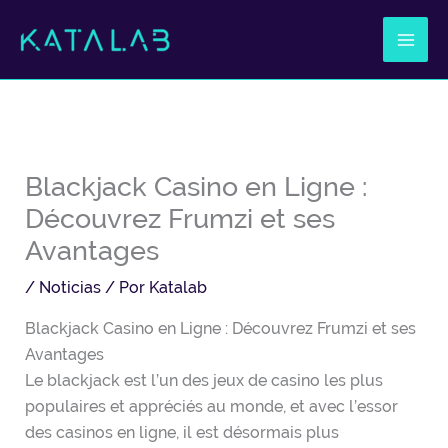
Ir
al
contenido
Blackjack Casino en Ligne :
Découvrez Frumzi et ses
Avantages
/
Noticias
/ Por
Katalab
Blackjack Casino en Ligne : Découvrez Frumzi et ses
Avantages
Le blackjack est l’un des jeux de casino les plus
populaires et appréciés au monde, et avec l’essor
des casinos en ligne, il est désormais plus