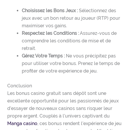
Choisissez les Bons Jeux :
Sélectionnez des
jeux avec un bon retour au joueur (RTP) pour
maximiser vos gains.
Respectez les Conditions :
Assurez-vous de
comprendre les conditions de mise et de
retrait.
Gérez Votre Temps :
Ne vous précipitez pas
pour utiliser votre bonus. Prenez le temps de
profiter de votre expérience de jeu.
Conclusion
Les bonus casino gratuit sans dépôt sont une
excellente opportunité pour les passionnés de jeux
d’essayer de nouveaux casinos sans risquer leur
propre argent. Couplés à l’univers captivant du
Manga casino
, ces bonus rendent l’expérience de jeu