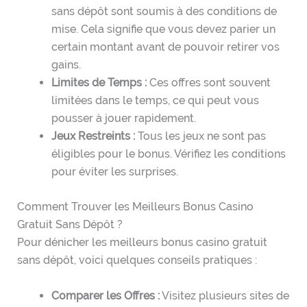
sans dépôt sont soumis à des conditions de
mise. Cela signifie que vous devez parier un
certain montant avant de pouvoir retirer vos
gains.
Limites de Temps :
Ces offres sont souvent
limitées dans le temps, ce qui peut vous
pousser à jouer rapidement.
Jeux Restreints :
Tous les jeux ne sont pas
éligibles pour le bonus. Vérifiez les conditions
pour éviter les surprises.
Comment Trouver les Meilleurs Bonus Casino
Gratuit Sans Dépôt ?
Pour dénicher les meilleurs bonus casino gratuit
sans dépôt, voici quelques conseils pratiques :
Comparer les Offres :
Visitez plusieurs sites de