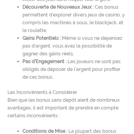
Découverte de Nouveaux Jeux :
Ces bonus
permettent d’explorer divers jeux de casino, y
compris les machines à sous, le blackjack, et
la roulette.
Gains Potentiels :
Même si vous ne dépensez
pas d’argent, vous avez la possibilité de
gagner des gains réels.
Pas d’Engagement :
Les joueurs ne sont pas
obligés de déposer de l’argent pour profiter
de ces bonus.
Les Inconvénients à Considérer
Bien que les bonus sans dépôt aient de nombreux
avantages, il est important de prendre en compte
certains inconvénients :
Conditions de Mise :
La plupart des bonus