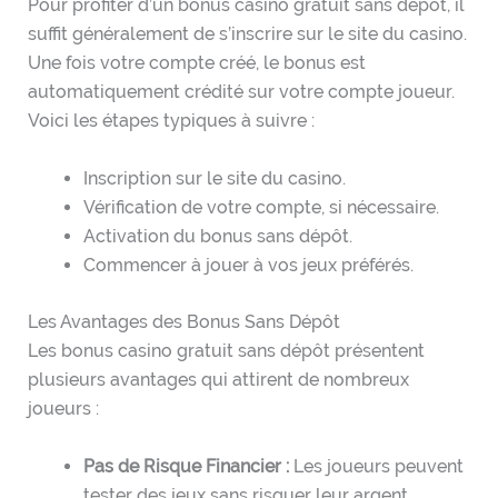
Pour profiter d’un bonus casino gratuit sans dépôt, il
suffit généralement de s’inscrire sur le site du casino.
Une fois votre compte créé, le bonus est
automatiquement crédité sur votre compte joueur.
Voici les étapes typiques à suivre :
Inscription sur le site du casino.
Vérification de votre compte, si nécessaire.
Activation du bonus sans dépôt.
Commencer à jouer à vos jeux préférés.
Les Avantages des Bonus Sans Dépôt
Les bonus casino gratuit sans dépôt présentent
plusieurs avantages qui attirent de nombreux
joueurs :
Pas de Risque Financier :
Les joueurs peuvent
tester des jeux sans risquer leur argent.