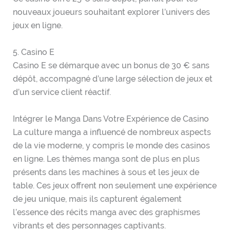
nouveaux joueurs souhaitant explorer l’univers des
jeux en ligne.
5. Casino E
Casino E se démarque avec un bonus de 30 € sans
dépôt, accompagné d’une large sélection de jeux et
d’un service client réactif.
Intégrer le Manga Dans Votre Expérience de Casino
La culture manga a influencé de nombreux aspects
de la vie moderne, y compris le monde des casinos
en ligne. Les thèmes manga sont de plus en plus
présents dans les machines à sous et les jeux de
table. Ces jeux offrent non seulement une expérience
de jeu unique, mais ils capturent également
l’essence des récits manga avec des graphismes
vibrants et des personnages captivants.