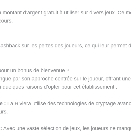
 montant d’argent gratuit à utiliser sur divers jeux. Ce m
cours.
cashback sur les pertes des joueurs, ce qui leur permet 
 pour un bonus de bienvenue ?
ingue par son approche centrée sur le joueur, offrant un
ci quelques raisons d’opter pour cet établissement :
e :
La Riviera utilise des technologies de cryptage avan
urs.
:
Avec une vaste sélection de jeux, les joueurs ne manq