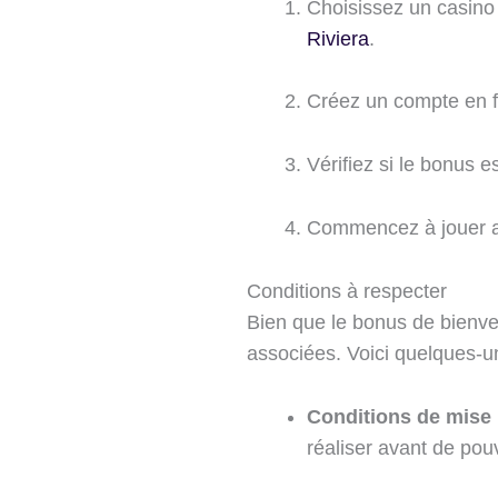
Choisissez un casino
Riviera
.
Créez un compte en f
Vérifiez si le bonus e
Commencez à jouer ave
Conditions à respecter
Bien que le bonus de bienvenu
associées. Voici quelques-u
Conditions de mise 
réaliser avant de pouv