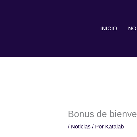
Ir
al
contenido
INICIO
NO
Bonus de bienve
/
Noticias
/ Por
Katalab