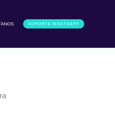
SOPORTE WHATSAPP
TANOS
ra