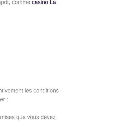
 dépôt, comme
casino La
.
entivement les conditions
er :
 mises que vous devez