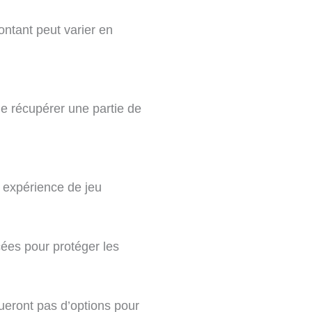
ontant peut varier en
de récupérer une partie de
e expérience de jeu
cées pour protéger les
ueront pas d’options pour