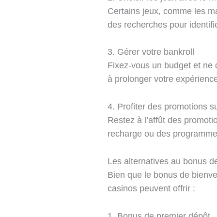
Certains jeux, comme les ma
des recherches pour identifi
3. Gérer votre bankroll
Fixez-vous un budget et ne 
à prolonger votre expérience
4. Profiter des promotions 
Restez à l’affût des promoti
recharge ou des programmes 
Les alternatives au bonus 
Bien que le bonus de bienven
casinos peuvent offrir :
1. Bonus de premier dépôt