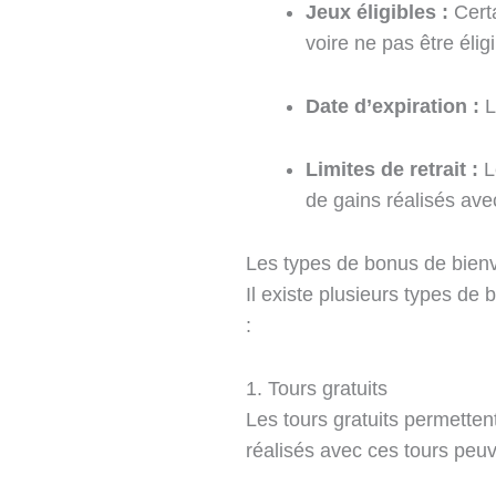
Jeux éligibles :
Certa
voire ne pas être éligi
Date d’expiration :
L
Limites de retrait :
L
de gains réalisés ave
Les types de bonus de bien
Il existe plusieurs types de
:
1. Tours gratuits
Les tours gratuits permette
réalisés avec ces tours peu