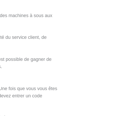
, des machines à sous aux
é du service client, de
est possible de gagner de
s.
Une fois que vous vous êtes
 devez entrer un code