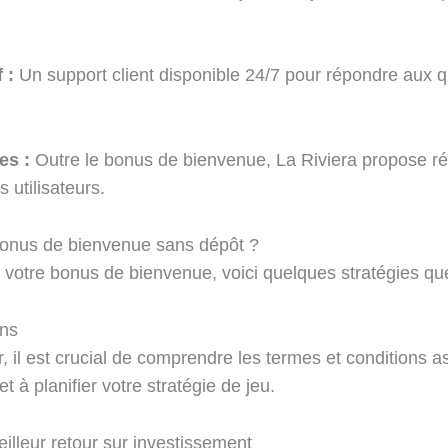
 :
Un support client disponible 24/7 pour répondre aux q
es :
Outre le bonus de bienvenue, La Riviera propose r
 utilisateurs.
onus de bienvenue sans dépôt ?
 de votre bonus de bienvenue, voici quelques stratégies qu
ons
 il est crucial de comprendre les termes et conditions 
et à planifier votre stratégie de jeu.
eilleur retour sur investissement