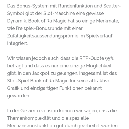
Das Bonus-System mit Rundenfunktion und Scatter-
Symbol gibt der Slot-Maschine eine gewisse
Dynamik. Book of Ra Magic hat so einige Merkmale,
wie Freispiel-Bonusrunde mit einer
Zufälligkeitsaussendungsprämie im Spielverlauf
integriert.
Wir wissen jedoch auch, dass die RTP-Quote 95%
beträgt und dass es nur eine einzige Möglichkeit
gibt, in den Jackpot zu gelangen. Insgesamt ist das
Slot-Spiel Book of Ra Magic für seine attraktive
Grafik und einzigartigen Funktionen bekannt
geworden.
In der Gesamtrezension können wir sagen, dass die
Themenkomplexität und die spezielle
Mechanismusfunktion gut durchgearbeitet wurden.