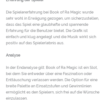
Die Spielererfahrung bei Book of Ra Magic wurde
sehr wohl in Erwägung gezogen, um sicherzustellen,
dass das Spiel eine glaubhafte und spannende
Erfahrung für die Benutzer bietet. Die Grafik ist
einfach und klug angelegt und die Musik wirkt sich
positiv auf das Spielerlebnis aus.
Analyse
In der Endanalyse gilt: Book of Ra Magic ist ein Slot,
bei dem Sie entweder über eine Faszination oder
Enttäuschung verlassen werden. Die Option für eine
breite Palette an Einsatzstufen und Gewinnlinien
ermöglicht es den Spielern, sich frei auf die Wünsche
einzulassen.