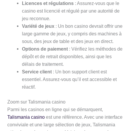
Licences et régulations
: Assurez-vous que le
casino est licencié et régulé par une autorité de
jeu reconnue.
Variété de jeux
: Un bon casino devrait offrir une
large gamme de jeux, y compris des machines à
sous, des jeux de table et des jeux en direct.
Options de paiement
: Vérifiez les méthodes de
dépôt et de retrait disponibles, ainsi que les
délais de traitement.
Service client
: Un bon support client est
essentiel. Assurez-vous qu’il est accessible et
réactif.
Zoom sur Talismania casino
Parmi les casinos en ligne qui se démarquent,
Talismania casino
est une référence. Avec une interface
conviviale et une large sélection de jeux, Talismania