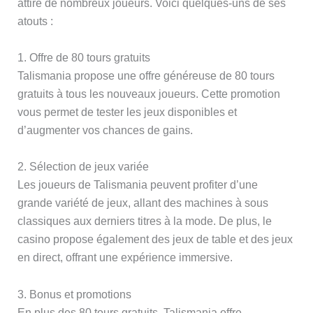
attire de nombreux joueurs. Voici quelques-uns de ses
atouts :
1. Offre de 80 tours gratuits
Talismania propose une offre généreuse de 80 tours
gratuits à tous les nouveaux joueurs. Cette promotion
vous permet de tester les jeux disponibles et
d’augmenter vos chances de gains.
2. Sélection de jeux variée
Les joueurs de Talismania peuvent profiter d’une
grande variété de jeux, allant des machines à sous
classiques aux derniers titres à la mode. De plus, le
casino propose également des jeux de table et des jeux
en direct, offrant une expérience immersive.
3. Bonus et promotions
En plus des 80 tours gratuits, Talismania offre