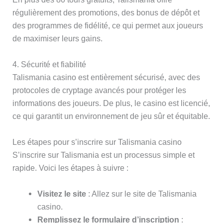
régulièrement des promotions, des bonus de dépôt et
des programmes de fidélité, ce qui permet aux joueurs
de maximiser leurs gains.
4. Sécurité et fiabilité
Talismania casino est entièrement sécurisé, avec des
protocoles de cryptage avancés pour protéger les
informations des joueurs. De plus, le casino est licencié,
ce qui garantit un environnement de jeu sûr et équitable.
Les étapes pour s’inscrire sur Talismania casino
S’inscrire sur Talismania est un processus simple et
rapide. Voici les étapes à suivre :
Visitez le site
: Allez sur le site de Talismania
casino.
Remplissez le formulaire d’inscription
: