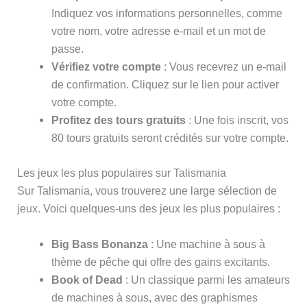
Indiquez vos informations personnelles, comme
votre nom, votre adresse e-mail et un mot de
passe.
Vérifiez votre compte
: Vous recevrez un e-mail
de confirmation. Cliquez sur le lien pour activer
votre compte.
Profitez des tours gratuits
: Une fois inscrit, vos
80 tours gratuits seront crédités sur votre compte.
Les jeux les plus populaires sur Talismania
Sur Talismania, vous trouverez une large sélection de
jeux. Voici quelques-uns des jeux les plus populaires :
Big Bass Bonanza
: Une machine à sous à
thème de pêche qui offre des gains excitants.
Book of Dead
: Un classique parmi les amateurs
de machines à sous, avec des graphismes