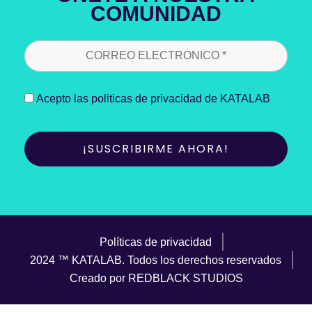
a
k
n
COMUNIDAD
m
Acepto las politicas de privacidad de KATALAB
Políticas de privacidad
2024 ™ KATALAB. Todos los derechos reservados
Creado por REDBLACK STUDIOS