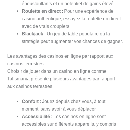
époustouflants et un potentiel de gains élevé.
Roulette en direct
: Pour une expérience de
casino authentique, essayez la roulette en direct
avec de vrais croupiers.
Blackjack
: Un jeu de table populaire où la
stratégie peut augmenter vos chances de gagner.
Les avantages des casinos en ligne par rapport aux
casinos terrestres
Choisir de jouer dans un casino en ligne comme
Talismania présente plusieurs avantages par rapport
aux casinos terrestres :
Confort
: Jouez depuis chez vous, à tout
moment, sans avoir à vous déplacer.
Accessibilité
: Les casinos en ligne sont
accessibles sur différents appareils, y compris