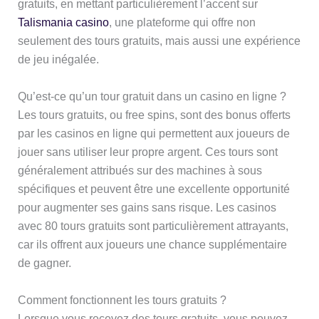
gratuits, en mettant particulièrement l’accent sur
Talismania casino
, une plateforme qui offre non
seulement des tours gratuits, mais aussi une expérience
de jeu inégalée.
Qu’est-ce qu’un tour gratuit dans un casino en ligne ?
Les tours gratuits, ou free spins, sont des bonus offerts
par les casinos en ligne qui permettent aux joueurs de
jouer sans utiliser leur propre argent. Ces tours sont
généralement attribués sur des machines à sous
spécifiques et peuvent être une excellente opportunité
pour augmenter ses gains sans risque. Les casinos
avec 80 tours gratuits sont particulièrement attrayants,
car ils offrent aux joueurs une chance supplémentaire
de gagner.
Comment fonctionnent les tours gratuits ?
Lorsque vous recevez des tours gratuits, vous pouvez