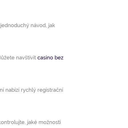
e jednoduchý návod, jak
Můžete navštívit
casino bez
 nabízí rychlý registrační
ontrolujte, jaké možnosti