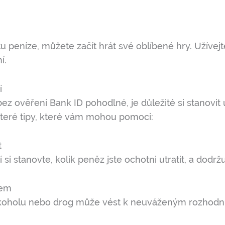
 peníze, můžete začít hrát své oblíbené hry. Užívejt
í.
í
bez ověření Bank ID pohodlné, je důležité si stanovit u
teré tipy, které vám mohou pomoci:
t
si stanovte, kolik peněz jste ochotni utratit, a dodrž
vem
koholu nebo drog může vést k neuváženým rozhodnutí