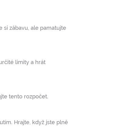
e si zábavu, ale pamatujte
rčité limity a hrát
ujte tento rozpočet.
m. Hrajte, když jste plně