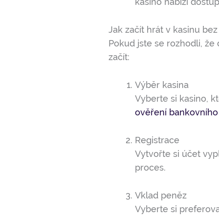
kasino nabízí dostu
Jak začít hrát v kasinu be
Pokud jste se rozhodli, že
začít:
Výběr kasina
Vyberte si kasino, 
ověření bankovního
Registrace
Vytvořte si účet vyp
proces.
Vklad peněz
Vyberte si preferov