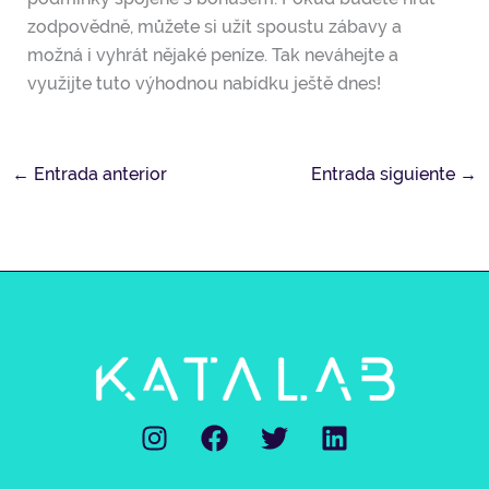
zodpovědně, můžete si užít spoustu zábavy a
možná i vyhrát nějaké peníze. Tak neváhejte a
využijte tuto výhodnou nabídku ještě dnes!
←
Entrada anterior
Entrada siguiente
→
I
F
T
L
n
a
w
i
s
c
i
n