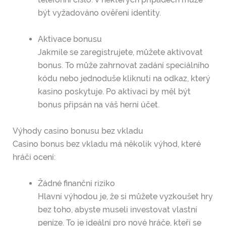
být vyžadováno ověření identity.
Aktivace bonusu
Jakmile se zaregistrujete, můžete aktivovat
bonus. To může zahrnovat zadání speciálního
kódu nebo jednoduše kliknutí na odkaz, který
kasino poskytuje. Po aktivaci by měl být
bonus připsán na váš herní účet.
Výhody casino bonusu bez vkladu
Casino bonus bez vkladu má několik výhod, které
hráči ocení:
Žádné finanční riziko
Hlavní výhodou je, že si můžete vyzkoušet hry
bez toho, abyste museli investovat vlastní
peníze. To je ideální pro nové hráče, kteří se