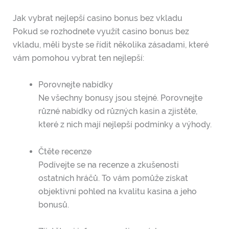
Jak vybrat nejlepší casino bonus bez vkladu
Pokud se rozhodnete využít casino bonus bez
vkladu, měli byste se řídit několika zásadami, které
vám pomohou vybrat ten nejlepší:
Porovnejte nabídky
Ne všechny bonusy jsou stejné. Porovnejte
různé nabídky od různých kasin a zjistěte,
které z nich mají nejlepší podmínky a výhody.
Čtěte recenze
Podívejte se na recenze a zkušenosti
ostatních hráčů. To vám pomůže získat
objektivní pohled na kvalitu kasina a jeho
bonusů.