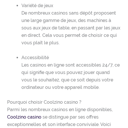
Variété de jeux
De nombreux casinos sans dépôt proposent
une large gamme de jeux, des machines à
sous aux jeux de table, en passant par les jeux
en direct. Cela vous permet de choisir ce qui
vous plaît le plus.
Accessibilité
Les casinos en ligne sont accessibles 24/7, ce
qui signifie que vous pouvez jouer quand
vous le souhaitez, que ce soit depuis votre
ordinateur ou votre appareil mobile.
Pourquoi choisir Coolzino casino ?
Parmi les nombreux casinos en ligne disponibles,
Coolzino casino
se distingue par ses offres
exceptionnelles et son interface conviviale. Voici