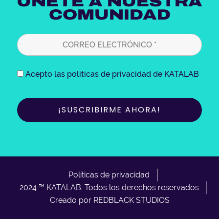
ÚNETE A NUESTRA
a
k
n
COMUNIDAD
m
Acepto las politicas de privacidad de KATALAB
Políticas de privacidad
2024 ™ KATALAB. Todos los derechos reservados
Creado por REDBLACK STUDIOS