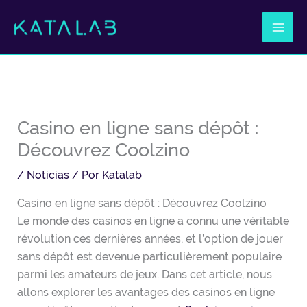
Ir
al
contenido
Casino en ligne sans dépôt :
Découvrez Coolzino
/
Noticias
/ Por
Katalab
Casino en ligne sans dépôt : Découvrez Coolzino
Le monde des casinos en ligne a connu une véritable
révolution ces dernières années, et l’option de jouer
sans dépôt est devenue particulièrement populaire
parmi les amateurs de jeux. Dans cet article, nous
allons explorer les avantages des casinos en ligne