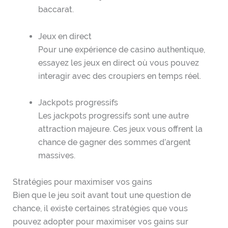
baccarat.
Jeux en direct
Pour une expérience de casino authentique,
essayez les jeux en direct où vous pouvez
interagir avec des croupiers en temps réel.
Jackpots progressifs
Les jackpots progressifs sont une autre
attraction majeure. Ces jeux vous offrent la
chance de gagner des sommes d’argent
massives.
Stratégies pour maximiser vos gains
Bien que le jeu soit avant tout une question de
chance, il existe certaines stratégies que vous
pouvez adopter pour maximiser vos gains sur