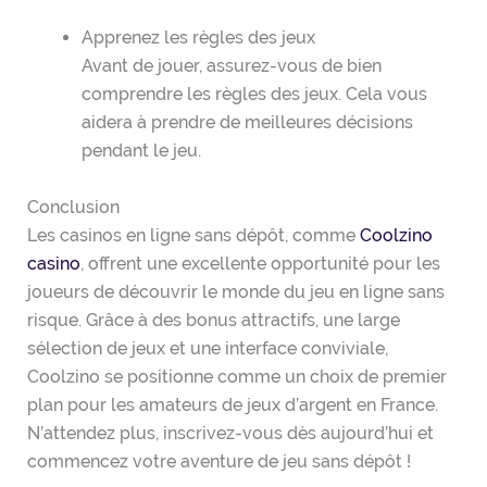
Apprenez les règles des jeux
Avant de jouer, assurez-vous de bien
comprendre les règles des jeux. Cela vous
aidera à prendre de meilleures décisions
pendant le jeu.
Conclusion
Les casinos en ligne sans dépôt, comme
Coolzino
casino
, offrent une excellente opportunité pour les
joueurs de découvrir le monde du jeu en ligne sans
risque. Grâce à des bonus attractifs, une large
sélection de jeux et une interface conviviale,
Coolzino se positionne comme un choix de premier
plan pour les amateurs de jeux d’argent en France.
N’attendez plus, inscrivez-vous dès aujourd’hui et
commencez votre aventure de jeu sans dépôt !