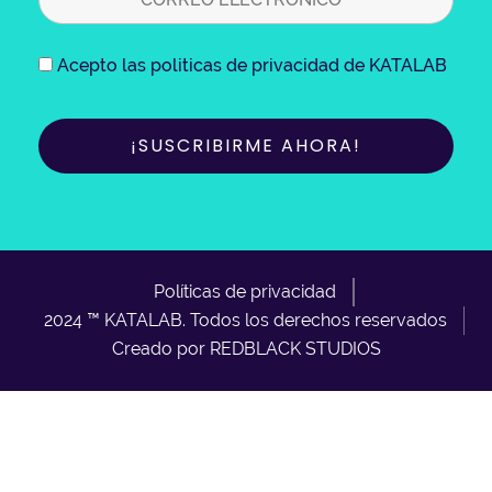
Acepto las politicas de privacidad de KATALAB
Políticas de privacidad
2024 ™ KATALAB. Todos los derechos reservados
Creado por REDBLACK STUDIOS