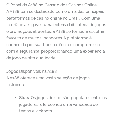
O Papel da A188 no Cenário dos Casinos Online
A A188 tem se destacado como uma das principais
plataformas de casino online no Brasil. Com uma
interface amigável, uma extensa biblioteca de jogos
e promoções atraentes, a A188 se tornou a escolha
favorita de muitos jogadores. A plataforma é
conhecida por sua transparência e compromisso
com a segurança, proporcionando uma experiência
de jogo de alta qualidade.
Jogos Disponíveis na A188
A A188 oferece uma vasta seleção de jogos,
incluindo:
Slots:
Os jogos de slot são populares entre os
jogadores, oferecendo uma variedade de
temas e jackpots.