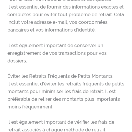
Il est essentiel de fournir des informations exactes et
complètes pour éviter tout problème de retrait. Cela
inclut votre adresse e-mail, vos coordonnées
bancaires et vos informations d’identité.
Il est également important de conserver un
enregistrement de vos transactions pour vos
dossiers.
Éviter les Retraits Fréquents de Petits Montants
Il est essentiel d’éviter les retraits fréquents de petits
montants pour minimiser les frais de retrait. Il est
préférable de retirer des montants plus importants
moins fréquemment.
Il est également important de vérifier les frais de
retrait associés à chaque méthode de retrait.