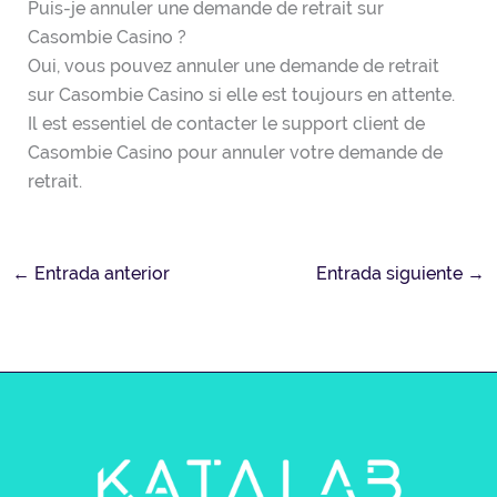
Puis-je annuler une demande de retrait sur
Casombie Casino ?
Oui, vous pouvez annuler une demande de retrait
sur Casombie Casino si elle est toujours en attente.
Il est essentiel de contacter le support client de
Casombie Casino pour annuler votre demande de
retrait.
←
Entrada anterior
Entrada siguiente
→