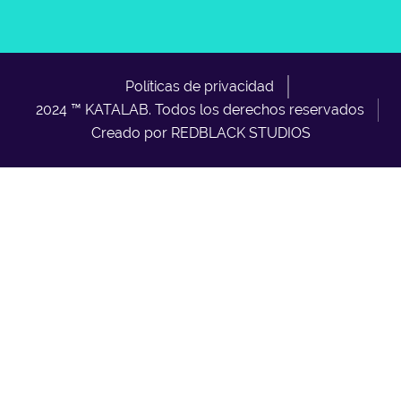
Políticas de privacidad
2024 ™ KATALAB. Todos los derechos reservados
Creado por REDBLACK STUDIOS