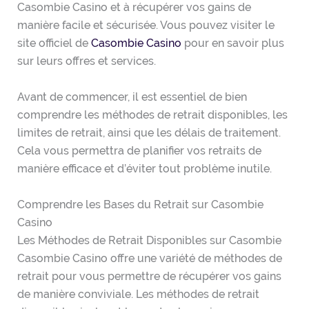
Casombie Casino et à récupérer vos gains de
manière facile et sécurisée. Vous pouvez visiter le
site officiel de
Casombie Casino
pour en savoir plus
sur leurs offres et services.
Avant de commencer, il est essentiel de bien
comprendre les méthodes de retrait disponibles, les
limites de retrait, ainsi que les délais de traitement.
Cela vous permettra de planifier vos retraits de
manière efficace et d’éviter tout problème inutile.
Comprendre les Bases du Retrait sur Casombie
Casino
Les Méthodes de Retrait Disponibles sur Casombie
Casombie Casino offre une variété de méthodes de
retrait pour vous permettre de récupérer vos gains
de manière conviviale. Les méthodes de retrait