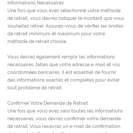
Informations Nécessaires
Une fois que vous avez sélectionné votre méthode
de retrait, vous devrez indiquer le montant que vous
souhaitez retirer. Assurez-vous de vérifier les limites
de retrait minimum et maximum pour votre
méthode de retrait choisie.
Vous devrez également remplir les informations
nécessaires, telles que votre adresse e-mail et vos
coordonnées bancaires. Il est essentiel de fournir
des informations exactes et complètes pour éviter
tout problème de retrait.
Confirmer Votre Demande de Retrait
Une fois que vous avez saisi toutes les informations
nécessaires, vous devrez confirmer votre demande
de retrait. Vous recevrez un e-mail de confirmation