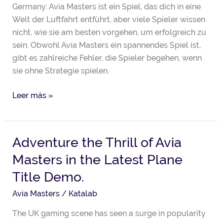
Germany: Avia Masters ist ein Spiel, das dich in eine
Masters
Welt der Luftfahrt entführt, aber viele Spieler wissen
–
nicht, wie sie am besten vorgehen, um erfolgreich zu
ein
sein. Obwohl Avia Masters ein spannendes Spiel ist,
einzigartiges
gibt es zahlreiche Fehler, die Spieler begehen, wenn
Flugzeug-
sie ohne Strategie spielen.
Spiel
in.
Leer más »
Adventure the Thrill of Avia
Adventure
the
Masters in the Latest Plane
Thrill
Title Demo.
of
Avia
Avia Masters
/
Katalab
Masters
The UK gaming scene has seen a surge in popularity
in