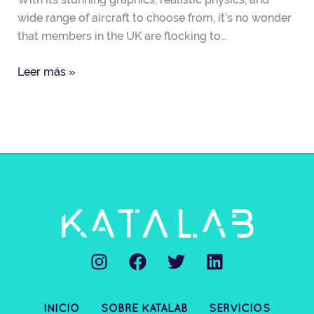
in
wide range of aircraft to choose from, it’s no wonder
the
that members in the UK are flocking to…
UK
Leer más »
I
F
T
L
n
a
w
i
s
c
i
n
t
e
t
k
INICIO
SOBRE KATALAB
SERVICIOS