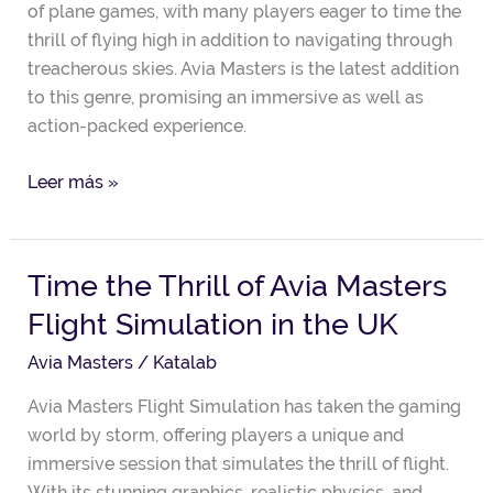
of plane games, with many players eager to time the
the
thrill of flying high in addition to navigating through
Latest
treacherous skies. Avia Masters is the latest addition
Plane
to this genre, promising an immersive as well as
Title
action-packed experience.
Demo.
Leer más »
Time the Thrill of Avia Masters
Time
the
Flight Simulation in the UK
Thrill
Avia Masters
/
Katalab
of
Avia
Avia Masters Flight Simulation has taken the gaming
Masters
world by storm, offering players a unique and
Flight
immersive session that simulates the thrill of flight.
Simulation
With its stunning graphics, realistic physics, and