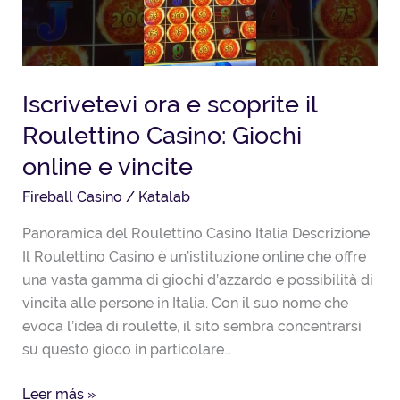
Casino:
Giochi
online
e
Iscrivetevi ora e scoprite il
vincite
Roulettino Casino: Giochi
online e vincite
Fireball Casino
/
Katalab
Panoramica del Roulettino Casino Italia Descrizione
Il Roulettino Casino è un’istituzione online che offre
una vasta gamma di giochi d’azzardo e possibilità di
vincita alle persone in Italia. Con il suo nome che
evoca l’idea di roulette, il sito sembra concentrarsi
su questo gioco in particolare…
Leer más »