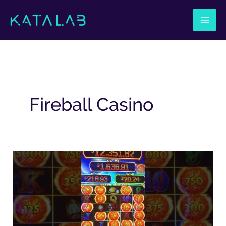
Ir
al
contenido
Fireball Casino
Iscrivetevi
ora
e
scoprite
il
Roulettino