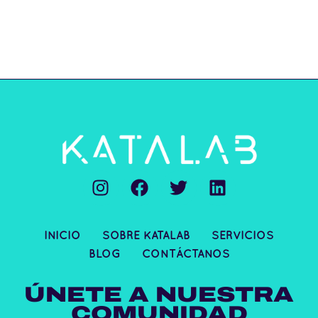
I
F
T
L
n
a
w
i
s
c
i
n
t
e
t
k
INICIO
SOBRE KATALAB
SERVICIOS
a
b
t
e
BLOG
CONTÁCTANOS
g
o
e
d
r
o
r
i
ÚNETE A NUESTRA
a
k
n
COMUNIDAD