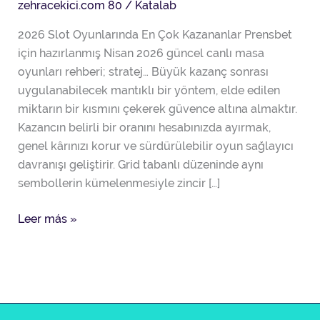
zehracekici.com 80
/
Katalab
En
çok
2026 Slot Oyunlarında En Çok Kazananlar Prensbet
kazandıran
için hazırlanmış Nisan 2026 güncel canlı masa
slot
oyunları rehberi; stratej… Büyük kazanç sonrası
oyunu
uygulanabilecek mantıklı bir yöntem, elde edilen
2026
miktarın bir kısmını çekerek güvence altına almaktır.
Kazancın belirli bir oranını hesabınızda ayırmak,
genel kârınızı korur ve sürdürülebilir oyun sağlayıcı
davranışı geliştirir. Grid tabanlı düzeninde aynı
sembollerin kümelenmesiyle zincir […]
Leer más »