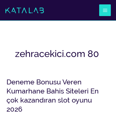
Ir
al
contenido
zehracekici.com 80
Deneme Bonusu Veren
Deneme
Bonusu
Kumarhane Bahis Siteleri En
Veren
çok kazandıran slot oyunu
Kumarhane
Bahis
2026
Siteleri