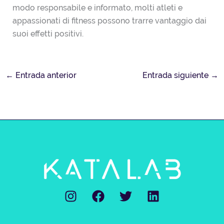
modo responsabile e informato, molti atleti e
appassionati di fitness possono trarre vantaggio dai
suoi effetti positivi.
←
Entrada anterior
Entrada siguiente
→
I
F
T
L
n
a
w
i
s
c
i
n