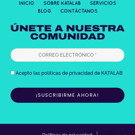
t
e
t
k
INICIO
SOBRE KATALAB
SERVICIOS
a
b
t
e
BLOG
CONTÁCTANOS
g
o
e
d
r
o
r
i
ÚNETE A NUESTRA
a
k
n
COMUNIDAD
m
Acepto las politicas de privacidad de KATALAB