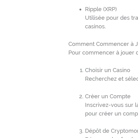
Ripple (XRP)
Utilisée pour des t
casinos.
Comment Commencer à Jou
Pour commencer à jouer da
Choisir un Casino
Recherchez et sélec
Créer un Compte
Inscrivez-vous sur 
pour créer un comp
Dépôt de Cryptomo