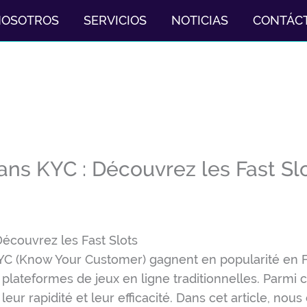
NOSOTROS
SERVICIOS
NOTICIAS
CONTÁC
ans KYC : Découvrez les Fast Sl
Découvrez les Fast Slots
YC (Know Your Customer) gagnent en popularité en F
 plateformes de jeux en ligne traditionnelles. Parmi 
ur rapidité et leur efficacité. Dans cet article, nou