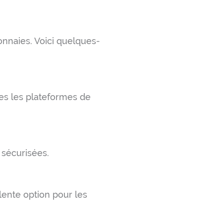
nnaies. Voici quelques-
es les plateformes de
 sécurisées.
lente option pour les