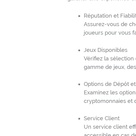
Réputation et Fiabili
Assurez-vous de choi
joueurs pour vous fa
Jeux Disponibles
Vérifiez la sélectio
gamme de jeux, des 
Options de Dépôt et
Examinez les option
cryptomonnaies et d
Service Client
Un service client ef
accessible en cas d