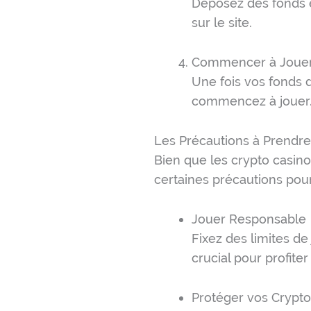
Déposez des fonds en
sur le site.
Commencer à Joue
Une fois vos fonds d
commencez à jouer
Les Précautions à Prendr
Bien que les crypto casino
certaines précautions pour
Jouer Responsable
Fixez des limites d
crucial pour profite
Protéger vos Crypt