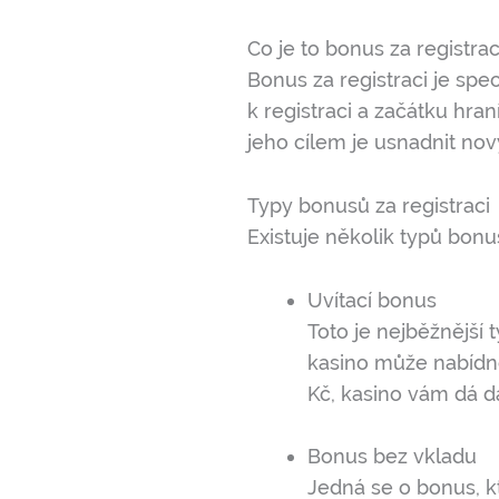
Co je to bonus za registrac
Bonus za registraci je spe
k registraci a začátku hra
jeho cílem je usnadnit no
Typy bonusů za registraci
Existuje několik typů bonus
Uvítací bonus
Toto je nejběžnější 
kasino může nabídno
Kč, kasino vám dá da
Bonus bez vkladu
Jedná se o bonus, kt