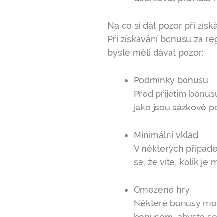
Na co si dát pozor při získ
Při získávání bonusu za reg
byste měli dávat pozor:
Podmínky bonusu
Před přijetím bonus
jako jsou sázkové po
Minimální vklad
V některých případe
se, že víte, kolik je
Omezené hry
Některé bonusy moho
bonusem, abyste se