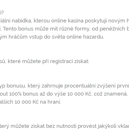
i?
ciální nabídka, kterou online kasina poskytují novým 
ní. Tento bonus může mít různé formy, od peněžních 
vým hráčům vstup do světa online hazardu.
ů, které můžete při registraci získat:
typ bonusu, který zahrnuje procentuální zvýšení prvn
ut 100% bonus až do výše 10 000 Kč, což znamená, 
lších 10 000 Kč na hraní.
erý můžete získat bez nutnosti provést jakýkoli vkla