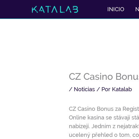
Ir
INICIO
al
contenido
CZ Casino Bonus
/
Noticias
/ Por
Katalab
CZ Casino Bonus za Regist
Online kasina se stávají st
nabízejí. Jedním z nejatra
ucelený přehled o tom, co 