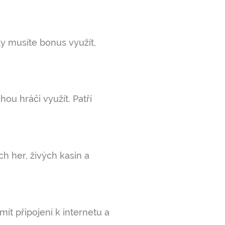
y musíte bonus využít,
ou hráči využít. Patří
ch her, živých kasin a
mít připojení k internetu a