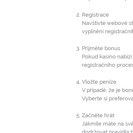
Registrace
Navštivte webové st
vyplnění registračn
Přijměte bonus
Pokud kasino nabízí
registračního proces
Vložte peníze
V případě, že je bo
Vyberte si preferov
Začněte hrát
Jakmile máte na své
dodržovat pravidla h