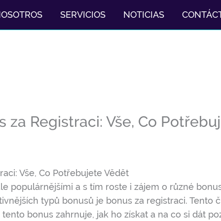
NOSOTROS
SERVICIOS
NOTICIAS
CONTÁC
 za Registraci: Vše, Co Potřebu
raci: Vše, Co Potřebujete Vědět
ále populárnějšími a s tím roste i zájem o různé bonus
ktivnějších typů bonusů je bonus za registraci. Tento
tento bonus zahrnuje, jak ho získat a na co si dát po