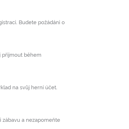
gistraci. Budete požádáni o
ej přijmout během
lad na svůj herní účet.
 si zábavu a nezapomeňte