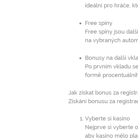
ideální pro hráče, kt
Free spiny
Free spiny jsou dal
na vybraných automat
Bonusy na další vkl
Po prvním vkladu se
formě procentuálníh
Jak získat bonus za registr
Získání bonusu za registra
Vyberte si kasino
Nejprve si vyberte o
aby kasino mělo pla