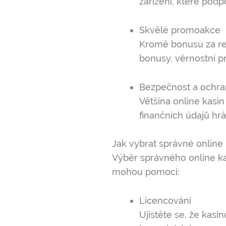
zařízení, které podp
Skvělé promoakce
Kromě bonusu za reg
bonusy, věrnostní p
Bezpečnost a ochra
Většina online kasin
finančních údajů hrá
Jak vybrat správné online
Výběr správného online kas
mohou pomoci:
Licencování
Ujistěte se, že kasi