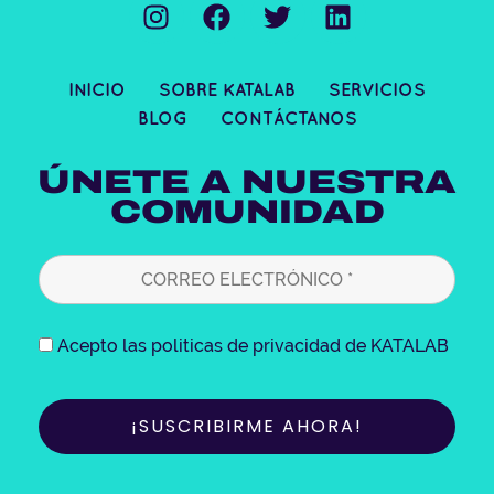
I
F
T
L
n
a
w
i
s
c
i
n
t
e
t
k
INICIO
SOBRE KATALAB
SERVICIOS
a
b
t
e
BLOG
CONTÁCTANOS
g
o
e
d
r
o
r
i
ÚNETE A NUESTRA
a
k
n
COMUNIDAD
m
Acepto las politicas de privacidad de KATALAB