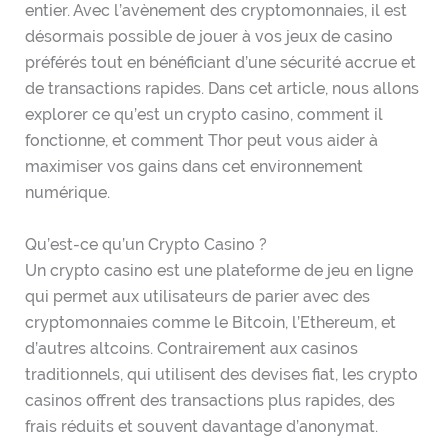
entier. Avec l’avènement des cryptomonnaies, il est
désormais possible de jouer à vos jeux de casino
préférés tout en bénéficiant d’une sécurité accrue et
de transactions rapides. Dans cet article, nous allons
explorer ce qu’est un crypto casino, comment il
fonctionne, et comment Thor peut vous aider à
maximiser vos gains dans cet environnement
numérique.
Qu’est-ce qu’un Crypto Casino ?
Un crypto casino est une plateforme de jeu en ligne
qui permet aux utilisateurs de parier avec des
cryptomonnaies comme le Bitcoin, l’Ethereum, et
d’autres altcoins. Contrairement aux casinos
traditionnels, qui utilisent des devises fiat, les crypto
casinos offrent des transactions plus rapides, des
frais réduits et souvent davantage d’anonymat.