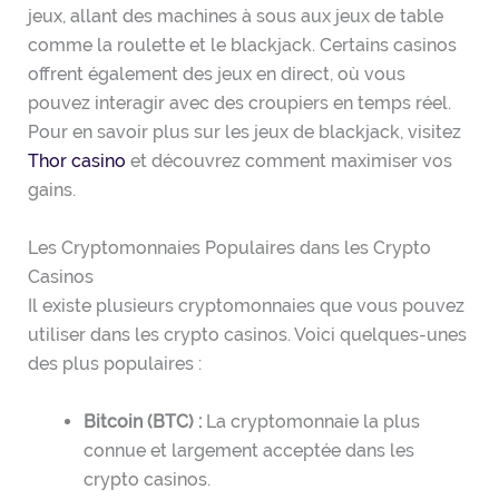
jeux, allant des machines à sous aux jeux de table
comme la roulette et le blackjack. Certains casinos
offrent également des jeux en direct, où vous
pouvez interagir avec des croupiers en temps réel.
Pour en savoir plus sur les jeux de blackjack, visitez
Thor casino
et découvrez comment maximiser vos
gains.
Les Cryptomonnaies Populaires dans les Crypto
Casinos
Il existe plusieurs cryptomonnaies que vous pouvez
utiliser dans les crypto casinos. Voici quelques-unes
des plus populaires :
Bitcoin (BTC) :
La cryptomonnaie la plus
connue et largement acceptée dans les
crypto casinos.