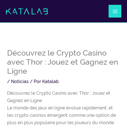
Ir
al
contenido
Découvrez le Crypto Casino
avec Thor : Jouez et Gagnez en
Ligne
/
Noticias
/ Por
Katalab
Découvrez le Crypto Casino avec Thor : Jouez et
Gagnez en Ligne
Le monde des jeux en ligne évolue rapidement, et
les crypto casinos émergent comme une option de
plus en plus populaire pour les joueurs du monde