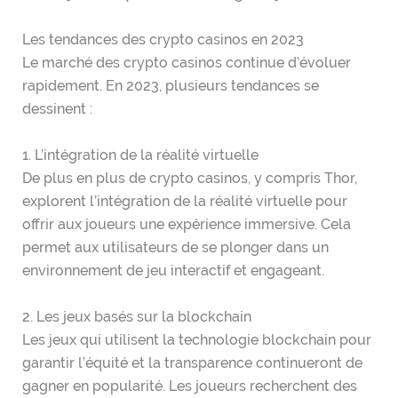
Les tendances des crypto casinos en 2023
Le marché des crypto casinos continue d’évoluer
rapidement. En 2023, plusieurs tendances se
dessinent :
1. L’intégration de la réalité virtuelle
De plus en plus de crypto casinos, y compris Thor,
explorent l’intégration de la réalité virtuelle pour
offrir aux joueurs une expérience immersive. Cela
permet aux utilisateurs de se plonger dans un
environnement de jeu interactif et engageant.
2. Les jeux basés sur la blockchain
Les jeux qui utilisent la technologie blockchain pour
garantir l’équité et la transparence continueront de
gagner en popularité. Les joueurs recherchent des