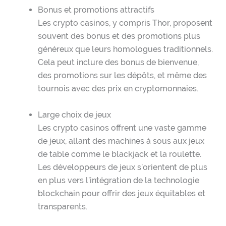
Bonus et promotions attractifs
Les crypto casinos, y compris Thor, proposent
souvent des bonus et des promotions plus
généreux que leurs homologues traditionnels.
Cela peut inclure des bonus de bienvenue,
des promotions sur les dépôts, et même des
tournois avec des prix en cryptomonnaies.
Large choix de jeux
Les crypto casinos offrent une vaste gamme
de jeux, allant des machines à sous aux jeux
de table comme le blackjack et la roulette.
Les développeurs de jeux s’orientent de plus
en plus vers l’intégration de la technologie
blockchain pour offrir des jeux équitables et
transparents.