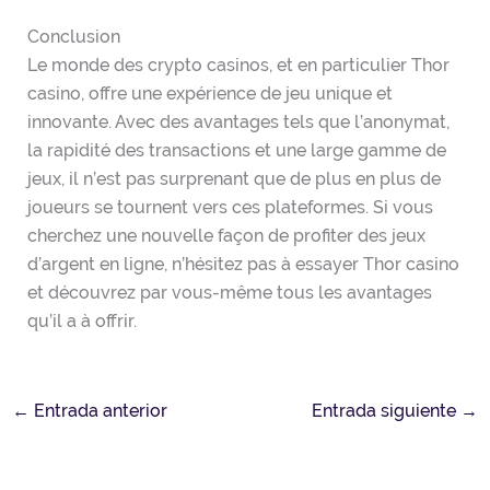
Conclusion
Le monde des crypto casinos, et en particulier Thor
casino, offre une expérience de jeu unique et
innovante. Avec des avantages tels que l’anonymat,
la rapidité des transactions et une large gamme de
jeux, il n’est pas surprenant que de plus en plus de
joueurs se tournent vers ces plateformes. Si vous
cherchez une nouvelle façon de profiter des jeux
d’argent en ligne, n’hésitez pas à essayer Thor casino
et découvrez par vous-même tous les avantages
qu’il a à offrir.
←
Entrada anterior
Entrada siguiente
→