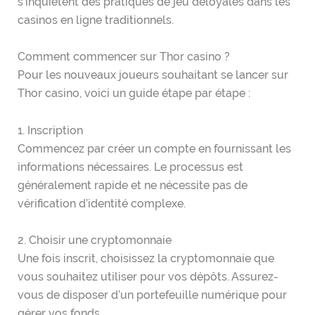
s’inquiètent des pratiques de jeu déloyales dans les
casinos en ligne traditionnels.
Comment commencer sur Thor casino ?
Pour les nouveaux joueurs souhaitant se lancer sur
Thor casino, voici un guide étape par étape :
1. Inscription
Commencez par créer un compte en fournissant les
informations nécessaires. Le processus est
généralement rapide et ne nécessite pas de
vérification d’identité complexe.
2. Choisir une cryptomonnaie
Une fois inscrit, choisissez la cryptomonnaie que
vous souhaitez utiliser pour vos dépôts. Assurez-
vous de disposer d’un portefeuille numérique pour
gérer vos fonds.