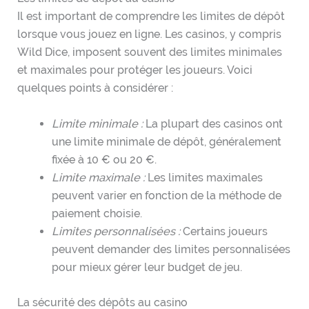
Il est important de comprendre les limites de dépôt
lorsque vous jouez en ligne. Les casinos, y compris
Wild Dice, imposent souvent des limites minimales
et maximales pour protéger les joueurs. Voici
quelques points à considérer :
Limite minimale :
La plupart des casinos ont
une limite minimale de dépôt, généralement
fixée à 10 € ou 20 €.
Limite maximale :
Les limites maximales
peuvent varier en fonction de la méthode de
paiement choisie.
Limites personnalisées :
Certains joueurs
peuvent demander des limites personnalisées
pour mieux gérer leur budget de jeu.
La sécurité des dépôts au casino