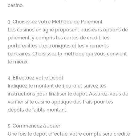
casino.
3. Choisissez votre Méthode de Paiement
Les casinos en ligne proposent plusieurs options de
paiement, y compris les cartes de crédit, les
portefeuilles électroniques et les virements
bancaires. Choisissez la méthode qui vous convient
le mieux.
4. Effectuez votre Dépôt
Indiquez le montant de 1 euro et suivez les
instructions pour finaliser le dépôt. Assurez-vous de
vérifier si le casino applique des frais pour les
dépôts de faible montant.
5. Commencez à Jouer
Une fois le dépôt effectué, votre compte sera crédité