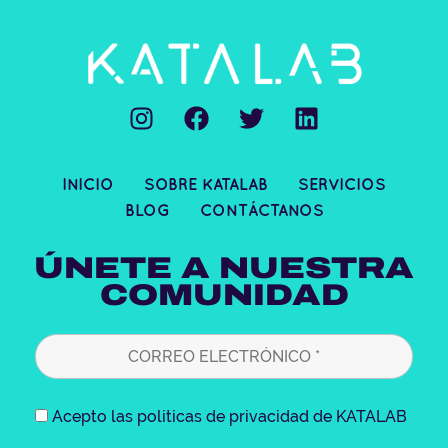
I
F
T
L
n
a
w
i
s
c
i
n
t
e
t
k
INICIO
SOBRE KATALAB
SERVICIOS
a
b
t
e
BLOG
CONTÁCTANOS
g
o
e
d
r
o
r
i
ÚNETE A NUESTRA
a
k
n
COMUNIDAD
m
Acepto las politicas de privacidad de KATALAB