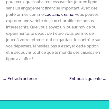
pour ceux qui souhaitent essayer les jeux en ligne
sans un engagement financier important. Avec des
plateformes comme
coolzino casino
, vous pouvez
explorer une variété de jeux et profiter de bonus
intéressants. Que vous soyez un joueur novice ou
expérimenté, le dépôt de 1 euro vous permet de
jouer à votre rythme tout en gardant le contrôle sur
vos dépenses. N’hésitez pas à essayer cette option
et à découvrir tout ce que le monde des casinos en
ligne a à offrir !
←
Entrada anterior
Entrada siguiente
→