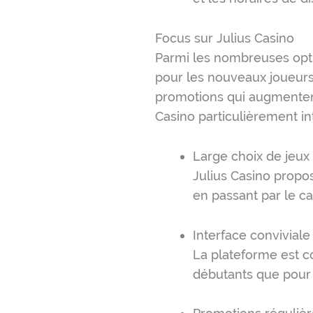
Focus sur Julius Casino
Parmi les nombreuses opti
pour les nouveaux joueurs
promotions qui augmentent
Casino particulièrement in
Large choix de jeux
Julius Casino propos
en passant par le ca
Interface conviviale
La plateforme est co
débutants que pour 