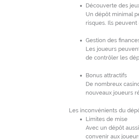
Découverte des jeu
Un dépôt minimal pe
risques. Ils peuvent
Gestion des finance
Les joueurs peuvent 
de contrôler les dép
Bonus attractifs
De nombreux casin
nouveaux joueurs réa
Les inconvénients du dépô
Limites de mise
Avec un dépôt aussi 
convenir aux joueur