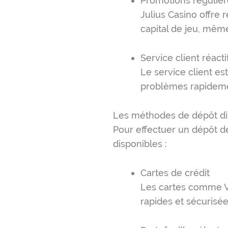
Promotions régulièr
Julius Casino offre
capital de jeu, même
Service client réacti
Le service client es
problèmes rapidem
Les méthodes de dépôt di
Pour effectuer un dépôt d
disponibles :
Cartes de crédit
Les cartes comme Vi
rapides et sécurisée