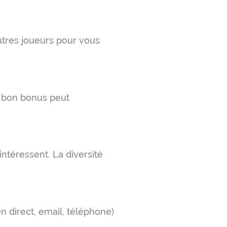
autres joueurs pour vous
n bon bonus peut
téressent. La diversité
en direct, email, téléphone)