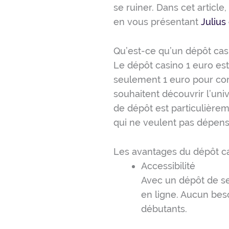
se ruiner. Dans cet article
en vous présentant
Julius
Qu’est-ce qu’un dépôt cas
Le dépôt casino 1 euro e
seulement 1 euro pour co
souhaitent découvrir l’un
de dépôt est particulière
qui ne veulent pas dépen
Les avantages du dépôt ca
Accessibilité
Avec un dépôt de se
en ligne. Aucun beso
débutants.