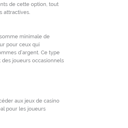
nts de cette option, tout
 attractives.
ne somme minimale de
ur pour ceux qui
sommes d’argent. Ce type
 des joueurs occasionnels
ccéder aux jeux de casino
al pour les joueurs