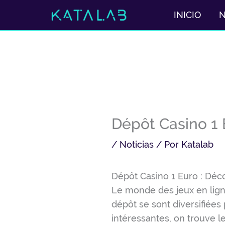
Ir
INICIO
al
contenido
Dépôt Casino 1 
/
Noticias
/ Por
Katalab
Dépôt Casino 1 Euro : Déco
Le monde des jeux en lign
dépôt se sont diversifiées 
intéressantes, on trouve 