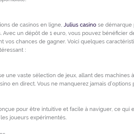
ons de casinos en ligne,
Julius casino
se démarque pa
. Avec un dépôt de 1 euro, vous pouvez bénéficier d
 vos chances de gagner. Voici quelques caractéristi
téressant :
e une vaste sélection de jeux, allant des machines à
sino en direct. Vous ne manquerez jamais d’options p
nçue pour être intuitive et facile à naviguer, ce qui e
les joueurs expérimentés.