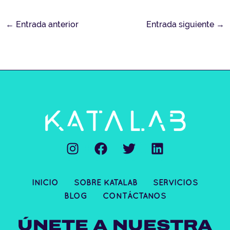
←
Entrada anterior
Entrada siguiente
→
I
F
T
L
n
a
w
i
s
c
i
n
t
e
t
k
INICIO
SOBRE KATALAB
SERVICIOS
a
b
t
e
BLOG
CONTÁCTANOS
g
o
e
d
r
o
r
i
ÚNETE A NUESTRA