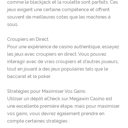
comme le blackjack et la roulette sont parfaits. Ces
jeux exigent une certaine compétence et offrent
souvent de meilleures cotes que les machines à
sous.
Croupiers en Direct
Pour une expérience de casino authentique, essayez
les jeux avec croupiers en direct. Vous pouvez
interagir avec de vrais croupiers et d’autres joueurs,
tout en jouant à des jeux populaires tels que le
baccarat et le poker.
Stratégies pour Maximiser Vos Gains
Utiliser un dépôt eCheck sur Megawin Casino est
une excellente première étape, mais pour maximiser
vos gains, vous devrez également prendre en
compte certaines stratégies :