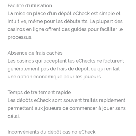
Facilité d’utilisation
La mise en place d’un dépôt eCheck est simple et
intuitive, même pour les débutants. La plupart des
casinos en ligne offrent des guides pour faciliter le
processus.
Absence de frais cachés
Les casinos qui acceptent les eChecks ne facturent
généralement pas de frais de dépôt, ce qui en fait
une option économique pour les joueurs.
Temps de traitement rapide
Les dépôts eCheck sont souvent traités rapidement,
permettant aux joueurs de commencer à jouer sans
délai.
Inconvénients du dépôt casino eCheck