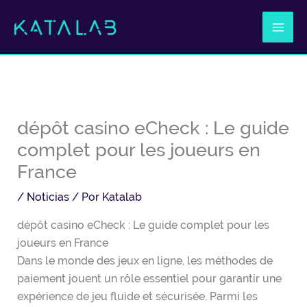
Ir
al
contenido
dépôt casino eCheck : Le guide
complet pour les joueurs en
France
/
Noticias
/ Por
Katalab
dépôt casino eCheck : Le guide complet pour les
joueurs en France
Dans le monde des jeux en ligne, les méthodes de
paiement jouent un rôle essentiel pour garantir une
expérience de jeu fluide et sécurisée. Parmi les