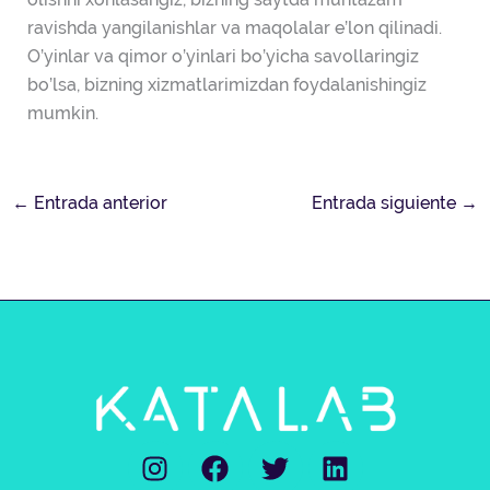
ravishda yangilanishlar va maqolalar e’lon qilinadi.
O’yinlar va qimor o’yinlari bo’yicha savollaringiz
bo’lsa, bizning xizmatlarimizdan foydalanishingiz
mumkin.
←
Entrada anterior
Entrada siguiente
→
I
F
T
L
n
a
w
i