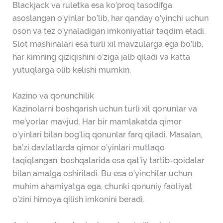
Blackjack va ruletka esa ko’proq tasodifga
asoslangan o’yinlar bo’lib, har qanday o’yinchi uchun
oson va tez o’ynaladigan imkoniyatlar taqdim etadi.
Slot mashinalari esa turli xil mavzularga ega bo’lib,
har kimning qiziqishini o’ziga jalb qiladi va katta
yutuqlarga olib kelishi mumkin.
Kazino va qonunchilik
Kazinolarni boshqarish uchun turli xil qonunlar va
me’yorlar mavjud. Har bir mamlakatda qimor
o’yinlari bilan bog’liq qonunlar farq qiladi. Masalan,
ba’zi davlatlarda qimor o’yinlari mutlaqo
taqiqlangan, boshqalarida esa qat’iy tartib-qoidalar
bilan amalga oshiriladi. Bu esa o’yinchilar uchun
muhim ahamiyatga ega, chunki qonuniy faoliyat
o’zini himoya qilish imkonini beradi.