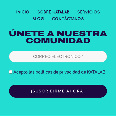
s
c
i
n
t
e
t
k
INICIO
SOBRE KATALAB
SERVICIOS
a
b
t
e
BLOG
CONTÁCTANOS
g
o
e
d
r
o
r
i
ÚNETE A NUESTRA
a
k
n
COMUNIDAD
m
Acepto las politicas de privacidad de KATALAB