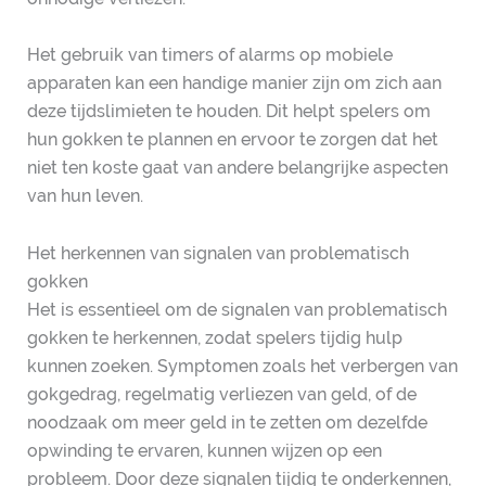
Het gebruik van timers of alarms op mobiele
apparaten kan een handige manier zijn om zich aan
deze tijdslimieten te houden. Dit helpt spelers om
hun gokken te plannen en ervoor te zorgen dat het
niet ten koste gaat van andere belangrijke aspecten
van hun leven.
Het herkennen van signalen van problematisch
gokken
Het is essentieel om de signalen van problematisch
gokken te herkennen, zodat spelers tijdig hulp
kunnen zoeken. Symptomen zoals het verbergen van
gokgedrag, regelmatig verliezen van geld, of de
noodzaak om meer geld in te zetten om dezelfde
opwinding te ervaren, kunnen wijzen op een
probleem. Door deze signalen tijdig te onderkennen,