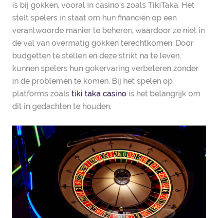
is bij gokken, vooral in casino’s zoals TikiTaka. Het
stelt spelers in staat om hun financiën op een
verantwoorde manier te beheren, waardoor ze niet in
de val van overmatig gokken terechtkomen. Door
budgetten te stellen en deze strikt na te leven,
kunnen spelers hun gokervaring verbeteren zonder
in de problemen te komen. Bij het spelen op
platforms zoals
tiki taka casino
is het belangrijk om
dit in gedachten te houden.