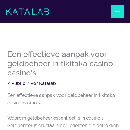
Ir
al
contenido
Een effectieve aanpak voor
geldbeheer in tikitaka casino
casino's
/
Public
/ Por
Katalab
Een effectieve aanpak voor geldbeheer in tikitaka
casino casino's
Waarom geldbeheer essentieel is in casino’s
Geldbeheer is cruciaal voor iedereen die betrokken