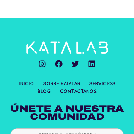
I
F
T
L
n
a
w
i
s
c
i
n
t
e
t
k
INICIO
SOBRE KATALAB
SERVICIOS
a
b
t
e
BLOG
CONTÁCTANOS
g
o
e
d
r
o
r
i
ÚNETE A NUESTRA
a
k
n
COMUNIDAD
m