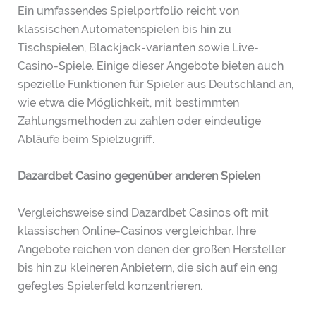
Ein umfassendes Spielportfolio reicht von
klassischen Automatenspielen bis hin zu
Tischspielen, Blackjack-varianten sowie Live-
Casino-Spiele. Einige dieser Angebote bieten auch
spezielle Funktionen für Spieler aus Deutschland an,
wie etwa die Möglichkeit, mit bestimmten
Zahlungsmethoden zu zahlen oder eindeutige
Abläufe beim Spielzugriff.
Dazardbet Casino gegenüber anderen Spielen
Vergleichsweise sind Dazardbet Casinos oft mit
klassischen Online-Casinos vergleichbar. Ihre
Angebote reichen von denen der großen Hersteller
bis hin zu kleineren Anbietern, die sich auf ein eng
gefegtes Spielerfeld konzentrieren.