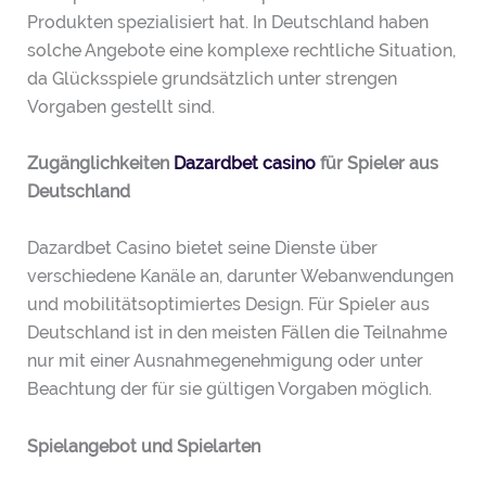
Produkten spezialisiert hat. In Deutschland haben
solche Angebote eine komplexe rechtliche Situation,
da Glücksspiele grundsätzlich unter strengen
Vorgaben gestellt sind.
Zugänglichkeiten
Dazardbet casino
für Spieler aus
Deutschland
Dazardbet Casino bietet seine Dienste über
verschiedene Kanäle an, darunter Webanwendungen
und mobilitätsoptimiertes Design. Für Spieler aus
Deutschland ist in den meisten Fällen die Teilnahme
nur mit einer Ausnahmegenehmigung oder unter
Beachtung der für sie gültigen Vorgaben möglich.
Spielangebot und Spielarten