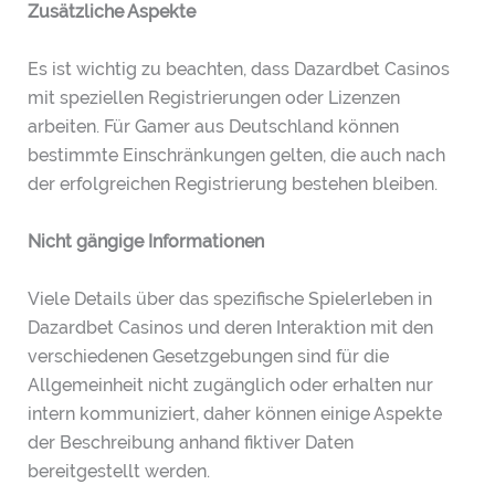
Zusätzliche Aspekte
Es ist wichtig zu beachten, dass Dazardbet Casinos
mit speziellen Registrierungen oder Lizenzen
arbeiten. Für Gamer aus Deutschland können
bestimmte Einschränkungen gelten, die auch nach
der erfolgreichen Registrierung bestehen bleiben.
Nicht gängige Informationen
Viele Details über das spezifische Spielerleben in
Dazardbet Casinos und deren Interaktion mit den
verschiedenen Gesetzgebungen sind für die
Allgemeinheit nicht zugänglich oder erhalten nur
intern kommuniziert, daher können einige Aspekte
der Beschreibung anhand fiktiver Daten
bereitgestellt werden.