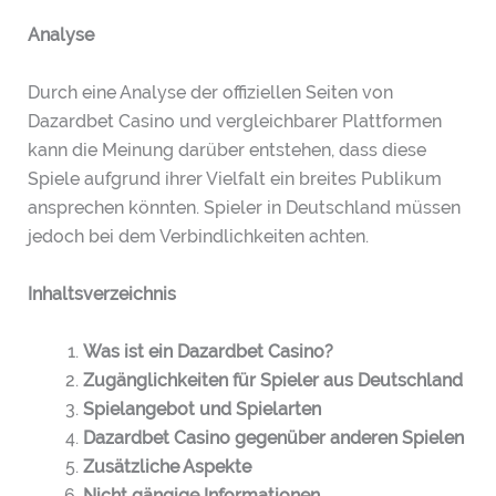
Analyse
Durch eine Analyse der offiziellen Seiten von
Dazardbet Casino und vergleichbarer Plattformen
kann die Meinung darüber entstehen, dass diese
Spiele aufgrund ihrer Vielfalt ein breites Publikum
ansprechen könnten. Spieler in Deutschland müssen
jedoch bei dem Verbindlichkeiten achten.
Inhaltsverzeichnis
Was ist ein Dazardbet Casino?
Zugänglichkeiten für Spieler aus Deutschland
Spielangebot und Spielarten
Dazardbet Casino gegenüber anderen Spielen
Zusätzliche Aspekte
Nicht gängige Informationen