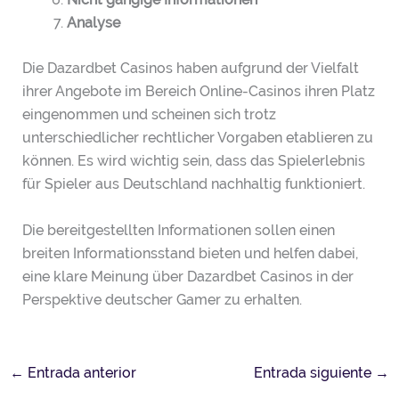
Analyse
Die Dazardbet Casinos haben aufgrund der Vielfalt
ihrer Angebote im Bereich Online-Casinos ihren Platz
eingenommen und scheinen sich trotz
unterschiedlicher rechtlicher Vorgaben etablieren zu
können. Es wird wichtig sein, dass das Spielerlebnis
für Spieler aus Deutschland nachhaltig funktioniert.
Die bereitgestellten Informationen sollen einen
breiten Informationsstand bieten und helfen dabei,
eine klare Meinung über Dazardbet Casinos in der
Perspektive deutscher Gamer zu erhalten.
←
Entrada anterior
Entrada siguiente
→