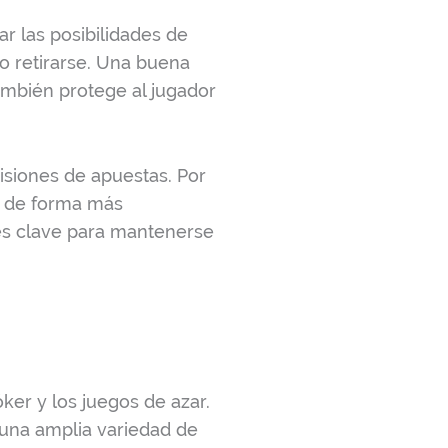
 las posibilidades de
o retirarse. Una buena
ambién protege al jugador
isiones de apuestas. Por
ar de forma más
 es clave para mantenerse
ker y los juegos de azar.
 una amplia variedad de