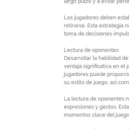
largo plazo y a evitar pérdi
Los jugadores deben estab
retirarse. Esta estrategia 
toma de decisiones impuls
Lectura de oponentes
Desarrollar la habilidad 
ventaja significativa en e
jugadores puede proporcion
su estilo de juego, así co
La lectura de oponentes no
expresiones y gestos. Esta
momentos clave del juego,