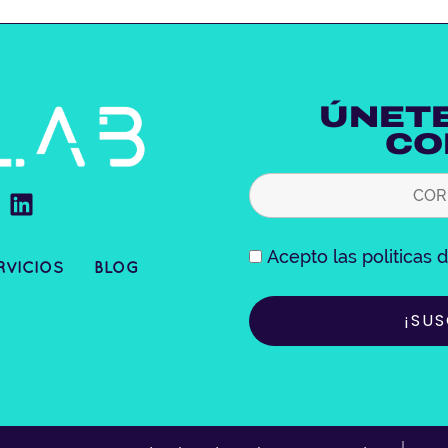
ÚNETE
CO
L
i
n
Acepto las politicas
k
RVICIOS
BLOG
e
S
d
i
n