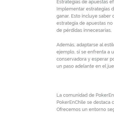
Estrategias de apuestas ef
Implementar estrategias d
ganar. Esto incluye saber
estrategia de apuestas no
de pérdidas innecesarias.
Además, adaptarse al estil
ejemplo, si se enfrenta a
conservadora y esperar po
un paso adelante en el jue
La comunidad de PokerEn
PokerEnChile se destaca co
Ofrecemos un entorno segu