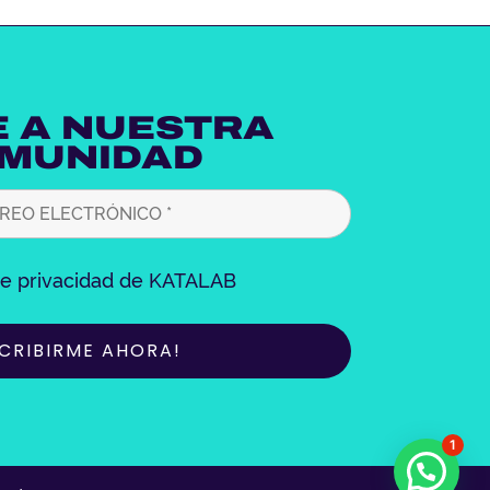
 A NUESTRA
MUNIDAD
 de privacidad de KATALAB
1