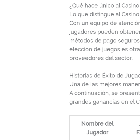
¿Qué hace único al Casi
Lo que distingue al Casin
Con un equipo de atención a
jugadores pueden obtener
métodos de pago seguros y
elección de juegos es otra
proveedores del sector.
Historias de Éxito de Jug
Una de las mejores maneras
A continuación, se presen
grandes ganancias en el 
Nombre del
Jugador
F