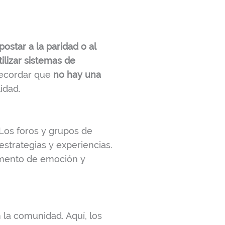
postar a la paridad o al
tilizar sistemas de
recordar que
no hay una
idad.
Los foros y grupos de
strategias y experiencias.
emento de emoción y
la comunidad. Aquí, los