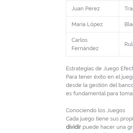
Juan Pérez
Tra
María López
Bla
Carlos
Rul
Fernández
Estrategias de Juego Efec
Para tener éxito en el jueg
desde la gestión del banc
es fundamental para tomar
Conociendo los Juegos
Cada juego tiene sus propi
dividir
puede hacer una gran