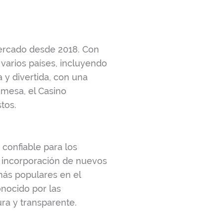
ercado desde 2018. Con
 varios países, incluyendo
 y divertida, con una
 mesa, el Casino
tos.
confiable para los
e incorporación de nuevos
más populares en el
onocido por las
ra y transparente.