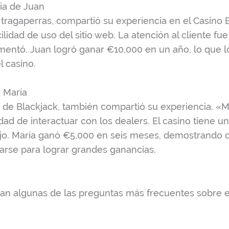
cia de Juan
 tragaperras, compartió su experiencia en el Casin
ilidad de uso del sitio web. La atención al cliente f
entó. Juan logró ganar €10,000 en un año, lo que lo
l casino.
e María
 de Blackjack, también compartió su experiencia. «
idad de interactuar con los dealers. El casino tiene u
jo. María ganó €5,000 en seis meses, demostrando qu
rse para lograr grandes ganancias.
tan algunas de las preguntas más frecuentes sobre 