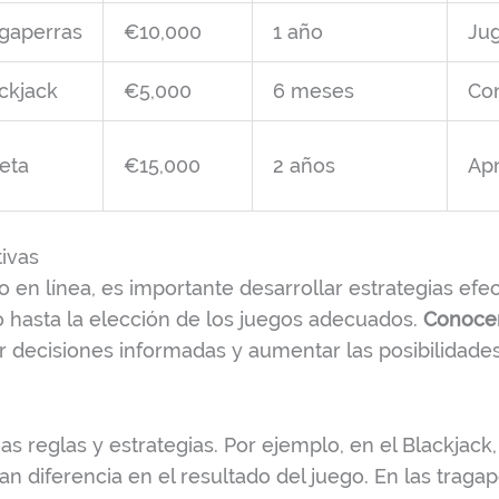
gaperras
€10,000
1 año
Ju
ckjack
€5,000
6 meses
Con
eta
€15,000
2 años
Ap
tivas
o en línea, es importante desarrollar estrategias efec
o hasta la elección de los juegos adecuados.
Conocer
 decisiones informadas y aumentar las posibilidades
as reglas y estrategias. Por ejemplo, en el Blackjack
 diferencia en el resultado del juego. En las traga