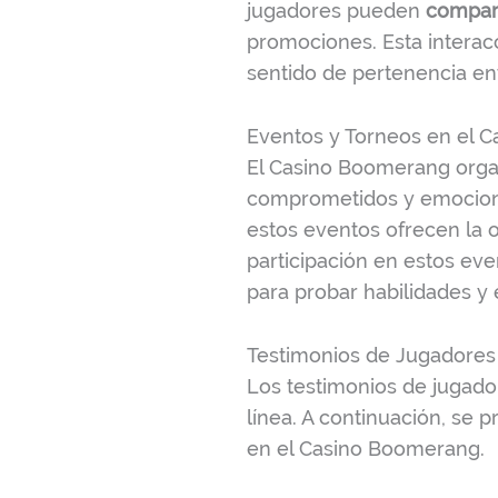
jugadores pueden
compart
promociones. Esta interac
sentido de pertenencia ent
Eventos y Torneos en el C
El Casino Boomerang organ
comprometidos y emocio
estos eventos ofrecen la 
participación en estos ev
para probar habilidades y 
Testimonios de Jugadores
Los testimonios de jugador
línea. A continuación, se 
en el Casino Boomerang.