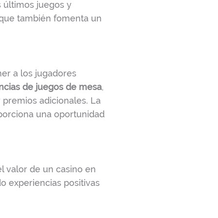
s últimos juegos y
o que también fomenta un
er a los jugadores
cias de juegos de mesa
,
 premios adicionales. La
oporciona una oportunidad
l valor de un casino en
o experiencias positivas