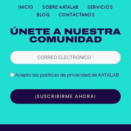
t
e
t
k
INICIO
SOBRE KATALAB
SERVICIOS
a
b
t
e
BLOG
CONTÁCTANOS
g
o
e
d
r
o
r
i
ÚNETE A NUESTRA
a
k
n
COMUNIDAD
m
Acepto las politicas de privacidad de KATALAB