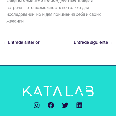
каждым моментом взаимодействия. Каждая
встреча – это возможность не только для
исследований, но и для понимания себя и своих
желаний.
←
Entrada anterior
Entrada siguiente
→
I
F
T
L
n
a
w
i
s
c
i
n