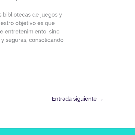
 bibliotecas de juegos y
uestro objetivo es que
e entretenimiento, sino
s y seguras, consolidando
Entrada siguiente
→