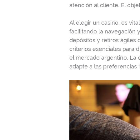
atención al cliente. El obj
Al elegir un casino, es vit
facilitando la navegación 
depósitos y retiros ágiles
criterios esenciales para 
el mercado argentino. La 
adapte a las preferencias 