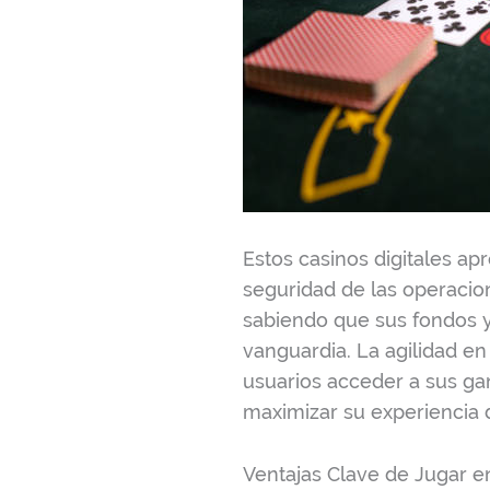
Estos casinos digitales ap
seguridad de las operacion
sabiendo que sus fondos y
vanguardia. La agilidad en 
usuarios acceder a sus ga
maximizar su experiencia 
Ventajas Clave de Jugar e