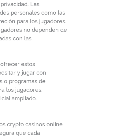
 privacidad. Las
ades personales como las
reción para los jugadores.
 jugadores no dependen de
iadas con las
ofrecer estos
ositar y jugar con
is o programas de
ra los jugadores,
icial ampliado.
os crypto casinos online
segura que cada