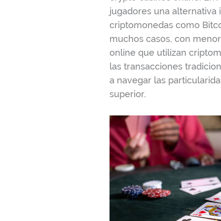
jugadores una alternativa
criptomonedas como Bitcoi
muchos casos, con menores
online que utilizan cripto
las transacciones tradicio
a navegar las particulari
superior.