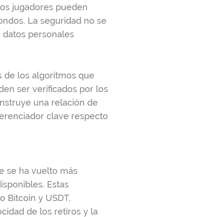
e los jugadores pueden
 fondos. La seguridad no se
e datos personales
s de los algoritmos que
en ser verificados por los
onstruye una relación de
iferenciador clave respecto
le se ha vuelto más
isponibles. Estas
o Bitcoin y USDT,
idad de los retiros y la