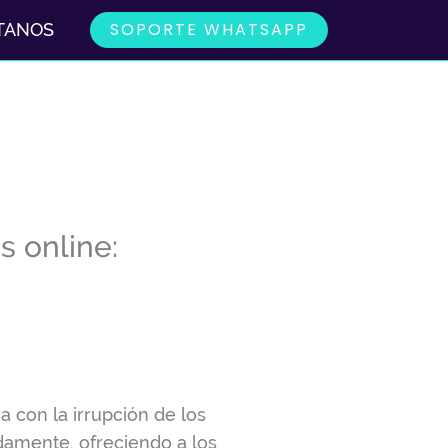
SOPORTE WHATSAPP
TANOS
s online:
 con la irrupción de los
damente, ofreciendo a los