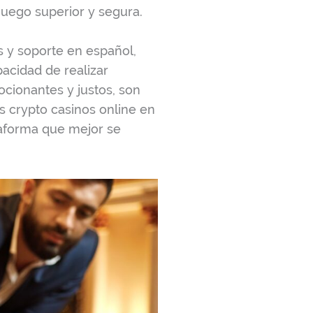
 juego superior y segura.
as y soporte en español,
acidad de realizar
ocionantes y justos, son
os crypto casinos online en
taforma que mejor se