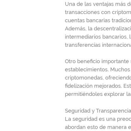
Una de las ventajas más 
transacciones con cripto
cuentas bancarias tradicio
Además, la descentralizac
intermediarios bancarios, l
transferencias internacion
Otro beneficio importante
establecimientos. Muchos c
criptomonedas, ofreciend
fidelización mejorados. Es
permitiéndoles explorar la
Seguridad y Transparenci
La seguridad es una preocu
abordan esto de manera e