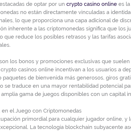
destacadas de optar por un
crypto casino online
es la
monedas no están directamente vinculadas a identid
nales, lo que proporciona una capa adicional de disc
ión inherente a las criptomonedas significa que los
o que reduce los posibles retrasos y las tarifas asoc
ales.
 son los bonos y promociones exclusivas que suelen 
rypto casinos online incentivan a los usuarios a dep
o paquetes de bienvenida más generosos, giros grat
to se traduce en una mayor rentabilidad potencial pa
 amplia gama de juegos disponibles con un capital in
a en el Juego con Criptomonedas
pación primordial para cualquier jugador online, y l
xcepcional. La tecnología blockchain subyacente a