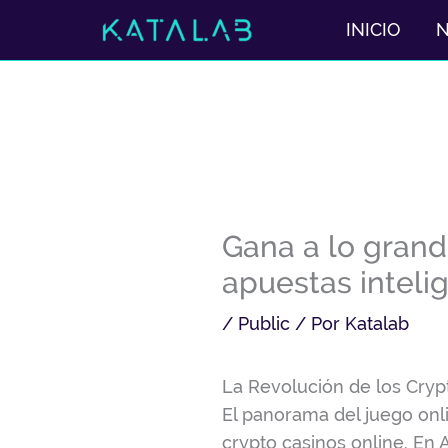
Ir
INICIO
al
contenido
Gana a lo grand
apuestas inteli
/
Public
/ Por
Katalab
La Revolución de los Cryp
El panorama del juego onli
crypto casinos online. En