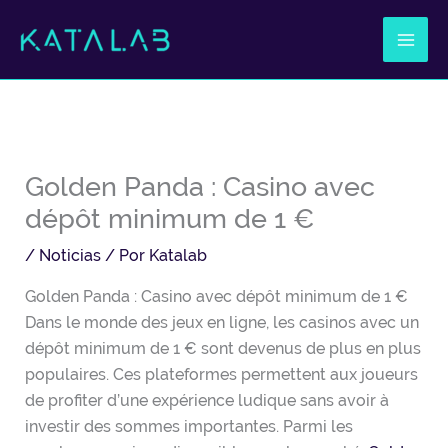
Ir
al
contenido
Golden Panda : Casino avec
dépôt minimum de 1 €
/
Noticias
/ Por
Katalab
Golden Panda : Casino avec dépôt minimum de 1 €
Dans le monde des jeux en ligne, les casinos avec un
dépôt minimum de 1 € sont devenus de plus en plus
populaires. Ces plateformes permettent aux joueurs
de profiter d’une expérience ludique sans avoir à
investir des sommes importantes. Parmi les