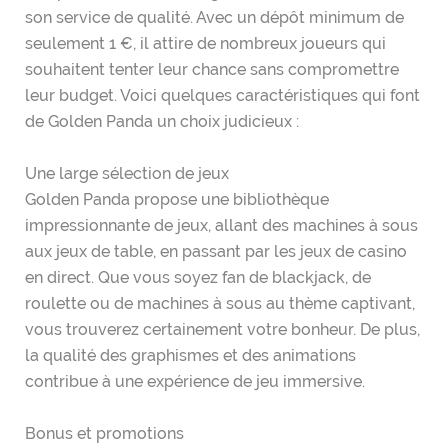
son service de qualité. Avec un dépôt minimum de
seulement 1 €, il attire de nombreux joueurs qui
souhaitent tenter leur chance sans compromettre
leur budget. Voici quelques caractéristiques qui font
de Golden Panda un choix judicieux :
Une large sélection de jeux
Golden Panda propose une bibliothèque
impressionnante de jeux, allant des machines à sous
aux jeux de table, en passant par les jeux de casino
en direct. Que vous soyez fan de blackjack, de
roulette ou de machines à sous au thème captivant,
vous trouverez certainement votre bonheur. De plus,
la qualité des graphismes et des animations
contribue à une expérience de jeu immersive.
Bonus et promotions