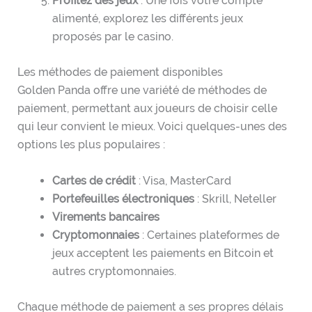
Profitez des jeux
: Une fois votre compte
alimenté, explorez les différents jeux
proposés par le casino.
Les méthodes de paiement disponibles
Golden Panda offre une variété de méthodes de
paiement, permettant aux joueurs de choisir celle
qui leur convient le mieux. Voici quelques-unes des
options les plus populaires :
Cartes de crédit
: Visa, MasterCard
Portefeuilles électroniques
: Skrill, Neteller
Virements bancaires
Cryptomonnaies
: Certaines plateformes de
jeux acceptent les paiements en Bitcoin et
autres cryptomonnaies.
Chaque méthode de paiement a ses propres délais