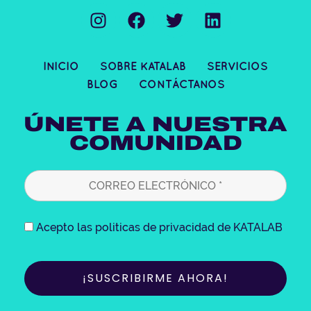
I
F
T
L
n
a
w
i
s
c
i
n
t
e
t
k
INICIO
SOBRE KATALAB
SERVICIOS
a
b
t
e
BLOG
CONTÁCTANOS
g
o
e
d
r
o
r
i
ÚNETE A NUESTRA
a
k
n
COMUNIDAD
m
Acepto las politicas de privacidad de KATALAB