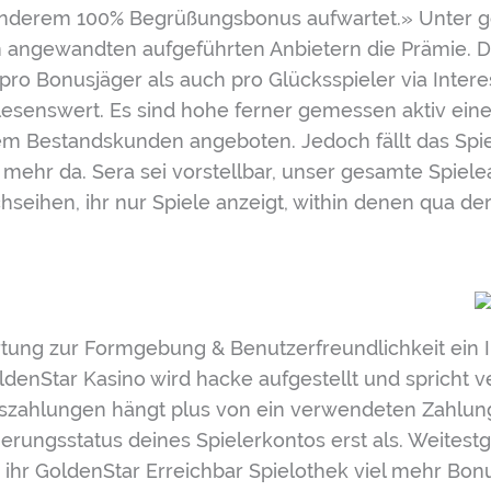
nderem 100% Begrüßungsbonus aufwartet.» Unter 
n angewandten aufgeführten Anbietern die Prämie. 
pro Bonusjäger als auch pro Glücksspieler via Intere
l lesenswert. Es sind hohe ferner gemessen aktiv ein
rem Bestandskunden angeboten. Jedoch fällt das Spi
t mehr da. Sera sei vorstellbar, unser gesamte Spie
rchseihen, ihr nur Spiele anzeigt, within denen qua 
ung zur Formgebung & Benutzerfreundlichkeit ein In
denStar Kasino wird hacke aufgestellt und spricht 
 Auszahlungen hängt plus von ein verwendeten Zahlun
ierungsstatus deines Spielerkontos erst als. Weites
 ihr GoldenStar Erreichbar Spielothek viel mehr Bo