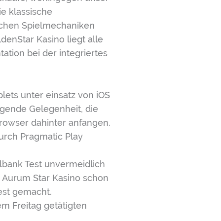
ie klassische
ichen Spielmechaniken
ldenStar Kasino liegt alle
ation bei der integriertes
ets unter einsatz von iOS
lgende Gelegenheit, die
rowser dahinter anfangen.
urch Pragmatic Play
lbank Test unvermeidlich
es Aurum Star Kasino schon
Test gemacht.
m Freitag getätigten