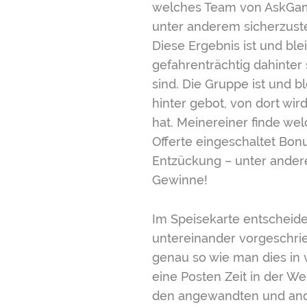
welches Team von AskGam
unter anderem sicherzuste
Diese Ergebnis ist und blei
gefahrenträchtig dahinter 
sind. Die Gruppe ist und b
hinter gebot, von dort wir
hat. Meinereiner finde wel
Offerte eingeschaltet Bon
Entzückung – unter ander
Gewinne!
Im Speisekarte entscheid
untereinander vorgeschrie
genau so wie man dies in v
eine Posten Zeit in der We
den angewandten und ande