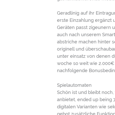
Geradlinig auf ihr Eintr
erste Einzahlung ergänzt 
Geräten passt zigeunern u
auch nach unserem Smartp
abstriche machen hinter s
originell und überschauba
unter einsatz von denen d
woche so weit wie 2.000€ H
nachfolgende Bonusbedingu
Spielautomaten
Schön ist und bleibt noch,
anbietet, ended up being 7
digitalen Varianten wie se
gebot zusätzliche Funktion