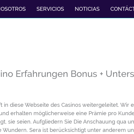
NOSOTROS
SERVICIOS
NOTICIAS
CONTÁC
sino Erfahrungen Bonus + Unte
nft in diese Webseite des Casinos weitergeleitet. Wir
iv und erhalten möglicherweise eine Prämie pro Kunde
t, sie seien. Aufgliedern Sie Die Anschauung qua u
re Wundern.
Sera ist berücksichtigt unter anderem un