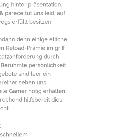
ung hinter präsentation.
& parece tut uns leid, auf
gs erfüllt besitzen.
odann denn einige etliche
n Reload-Prämie im griff
msatzanforderung durch
 Berühmte persönlichkeit
ebote sind leer ein
reiner sehen uns
le Gamer nötig erhalten.
rechend hilfsbereit dies
cht.
C
 schnellem