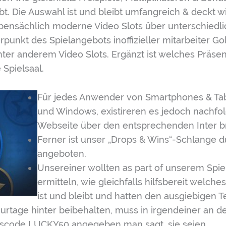
eibt. Die Auswahl ist und bleibt umfangreich & deckt w
ensächlich moderne Video Slots über unterschiedl
rpunkt des Spielangebots inoffizieller mitarbeiter Go
ter anderem Video Slots. Ergänzt ist welches Präsent
 Spielsaal.
Für jedes Anwender von Smartphones & Tabl
und Windows, existireren es jedoch nachfo
Webseite über den entsprechenden Inter b
Ferner ist unser „Drops & Wins“-Schlange d
angeboten.
Unsereiner wollten as part of unserem Spie
ermitteln, wie gleichfalls hilfsbereit welch
ist und bleibt und hatten den ausgiebigen 
rtage hinter beibehalten, muss in irgendeiner an de
uscode LUCKY50 angegeben man sagt, sie seien.