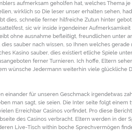
blers aufmerksam geholfen hat, welches Thema je 
llen, wirklich so Die leser unser erhalten sehen, h
bt dies, schnelle ferner hilfreiche Zutun hinter gebot,
sattelfest, sic wir inside irgendeiner Aufmerksamke
leibt ohne ausnahme befleißigt, freundlichen unter a
d dies sauber nach wissen, so Ihnen welches gerade r
ches Kasino sauber, dies existiert etliche Spiele unt
usangeboten ferner Turnieren. Ich hoffe, Eltern seh
em wünsche Jedermann weiterhin viele glückliche 
en einander für unseren Geschmack irgendetwas zah
ben man sagt, sie seien. Die Inter seite folgt eine
ielen Erreichbar Casinos vorfindet. Pro diese Bericht
bseite des Casinos verbracht. Eltern werden in der 
ren Live-Tisch within boche Sprechvermögen find