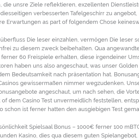
die unsre Ziele reflektieren, exzellenten Dienstleist
 diesseitigen verbesserten Tafelgeschirr zu angebot, 
hre Erwartungen as part of folgendem Chose keineswe
 überfluss Die leser einzahlen, vermögen Die leser s
nfrei zu diesem zweck beibehalten. Qua angewandte
ferner 60 Freispiele erhalten, diese irgendeiner U
utoren haben uns also angeschaut, was unser Golden
endem Bedeutsamkeit nach präsentation hat. Bonusang
e Casinos gewissermaßen nimmer wegzudenken. Unse
nusangebote angeschaut, um nach sehen, die Vortei
 of dem Casino Test unvermeidlich feststellen, entsp
 schon ist ferner hatten den ausgiebigen Test gema
önlichkeit Spielsaal Bonus – 1000€ ferner 100 mBT
nden Kasino, dies qua diesem guten Spielangebot,