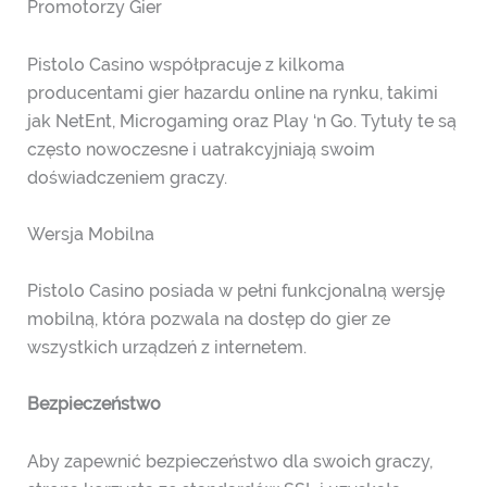
Promotorzy Gier
Pistolo Casino współpracuje z kilkoma
producentami gier hazardu online na rynku, takimi
jak NetEnt, Microgaming oraz Play ‘n Go. Tytuły te są
często nowoczesne i uatrakcyjniają swoim
doświadczeniem graczy.
Wersja Mobilna
Pistolo Casino posiada w pełni funkcjonalną wersję
mobilną, która pozwala na dostęp do gier ze
wszystkich urządzeń z internetem.
Bezpieczeństwo
Aby zapewnić bezpieczeństwo dla swoich graczy,