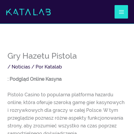
Ir
al
contenido
Gry Hazetu Pistola
/
Noticias
/ Por
Katalab
: Podgląd Online Kasyna
Pistolo Casino to popularna platforma hazardu
online, która oferuje szeroką gamę gier kasynowych
i rozrywkowych dla graczy w całej Polsce. W tym
przeglądzie poznasz różne aspekty funkcjonowania
strony, aby zrozumieć wszystko na czas poprzez
samodzielnego doświadczenia.