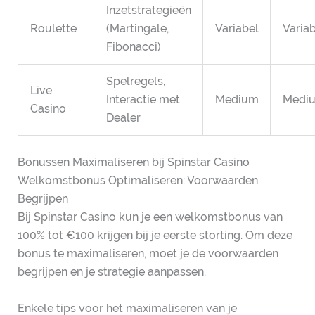
Inzetstrategieën
Roulette
(Martingale,
Variabel
Varia
Fibonacci)
Spelregels,
Live
Interactie met
Medium
Medi
Casino
Dealer
Bonussen Maximaliseren bij Spinstar Casino
Welkomstbonus Optimaliseren: Voorwaarden
Begrijpen
Bij Spinstar Casino kun je een welkomstbonus van
100% tot €100 krijgen bij je eerste storting. Om deze
bonus te maximaliseren, moet je de voorwaarden
begrijpen en je strategie aanpassen.
Enkele tips voor het maximaliseren van je