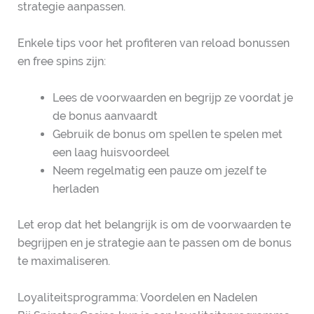
strategie aanpassen.
Enkele tips voor het profiteren van reload bonussen
en free spins zijn:
Lees de voorwaarden en begrijp ze voordat je
de bonus aanvaardt
Gebruik de bonus om spellen te spelen met
een laag huisvoordeel
Neem regelmatig een pauze om jezelf te
herladen
Let erop dat het belangrijk is om de voorwaarden te
begrijpen en je strategie aan te passen om de bonus
te maximaliseren.
Loyaliteitsprogramma: Voordelen en Nadelen