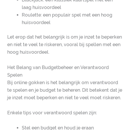
laag huisvoordeel
Roulette: een populair spel met een hoog
huisvoordeel
Let erop dat het belangrijk is om je inzet te beperken
en niet te veel te riskeren, vooral bij spellen met een
hoog huisvoordeel.
Het Belang van Budgetbeheer en Verantwoord
Spelen
Bij online gokken is het belangrijk om verantwoord
te spelen en je budget te beheren. Dit betekent dat je
je inzet moet beperken en niet te veel moet riskeren.
Enkele tips voor verantwoord spelen zijn:
Stel een budget en houd je eraan