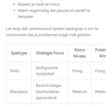
Beperk je inzet en risico
Neem regelmatig een pauze om jezelf te
herladen
Let erop dat verantwoord spelen belangrijk is om te
voorkomen dat je problemen krijgt met gokken.
Risico
Potent
Speltype
Strategie Focus
Niveau
Win
Inzetgrootte,
Slots
Hoog
Hoog
Volatiliteit
Basisstrategie,
Blackjack
Kaartentellen
Medium
Medi
(gevorderd)