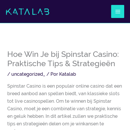
Ir
al
contenido
Hoe Win Je bij Spinstar Casino:
Praktische Tips & Strategieën
/
uncategorized_
/ Por
Katalab
Spinstar Casino is een populair online casino dat een
breed aanbod aan spellen biedt, van klassieke slots
tot live casinospellen. Om te winnen bij Spinstar
Casino, moet je een combinatie van strategie, kennis
en geluk hebben. In dit artikel zullen we praktische
tips en strategieën delen om je winkansen te