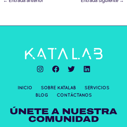
←
Entrada anterior
Entrada siguiente
→
I
F
T
L
n
a
w
i
s
c
i
n
t
e
t
k
INICIO
SOBRE KATALAB
SERVICIOS
a
b
t
e
BLOG
CONTÁCTANOS
g
o
e
d
r
o
r
i
ÚNETE A NUESTRA
a
k
n
COMUNIDAD
m