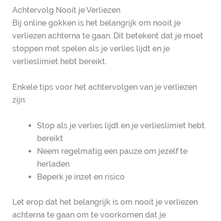
Achtervolg Nooit je Verliezen
Bij online gokken is het belangrijk om nooit je
verliezen achterna te gaan. Dit betekent dat je moet
stoppen met spelen als je verlies lijdt en je
verlieslimiet hebt bereikt.
Enkele tips voor het achtervolgen van je verliezen
zijn:
Stop als je verlies lijdt en je verlieslimiet hebt
bereikt
Neem regelmatig een pauze om jezelf te
herladen
Beperk je inzet en risico
Let erop dat het belangrijk is om nooit je verliezen
achterna te gaan om te voorkomen dat je