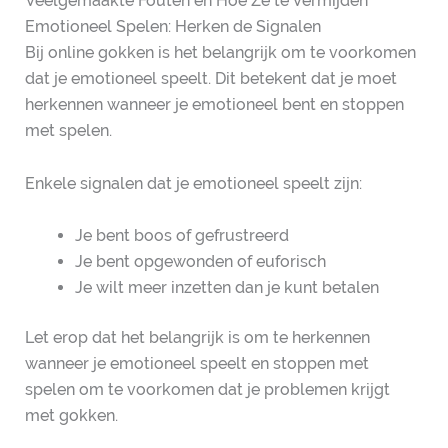
Veelgemaakte Fouten en Hoe Ze te Vermijden
Emotioneel Spelen: Herken de Signalen
Bij online gokken is het belangrijk om te voorkomen
dat je emotioneel speelt. Dit betekent dat je moet
herkennen wanneer je emotioneel bent en stoppen
met spelen.
Enkele signalen dat je emotioneel speelt zijn:
Je bent boos of gefrustreerd
Je bent opgewonden of euforisch
Je wilt meer inzetten dan je kunt betalen
Let erop dat het belangrijk is om te herkennen
wanneer je emotioneel speelt en stoppen met
spelen om te voorkomen dat je problemen krijgt
met gokken.