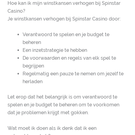
Hoe kan ik mijn winstkansen verhogen bij Spinstar
Casino?
Je winstkansen verhogen bij Spinstar Casino door:
Verantwoord te spelen en je budget te
beheren
Een inzetstrategie te hebben
De voorwaarden en regels van elk spel te
begrijpen
Regelmatig een pauze te nemen om jezelf te
herladen
Let erop dat het belangrijk is om verantwoord te
spelen en je budget te beheren om te voorkomen
dat je problemen krijgt met gokken.
Wat moet ik doen als ik denk dat ik een