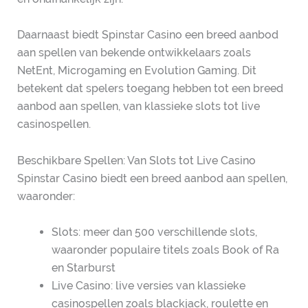
Daarnaast biedt Spinstar Casino een breed aanbod
aan spellen van bekende ontwikkelaars zoals
NetEnt, Microgaming en Evolution Gaming. Dit
betekent dat spelers toegang hebben tot een breed
aanbod aan spellen, van klassieke slots tot live
casinospellen.
Beschikbare Spellen: Van Slots tot Live Casino
Spinstar Casino biedt een breed aanbod aan spellen,
waaronder:
Slots: meer dan 500 verschillende slots,
waaronder populaire titels zoals Book of Ra
en Starburst
Live Casino: live versies van klassieke
casinospellen zoals blackjack, roulette en