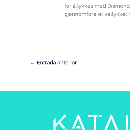
for å lykkes med Diamond C
gjennomføre et vellykket 
←
Entrada anterior