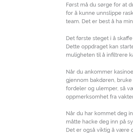
Først må du sørge for at d
for å kunne unnslippe rask
team. Det er best å ha mins
Det første steget i å skaf
Dette oppdraget kan startes
muligheten til å infiltrer
Når du ankommer kasinoet, 
gjennom bakdøren, bruke et 
fordeler og ulemper, så vær
oppmerksomhet fra vakte
Når du har kommet deg inn
måtte hacke deg inn på sy
Det er også viktig å være