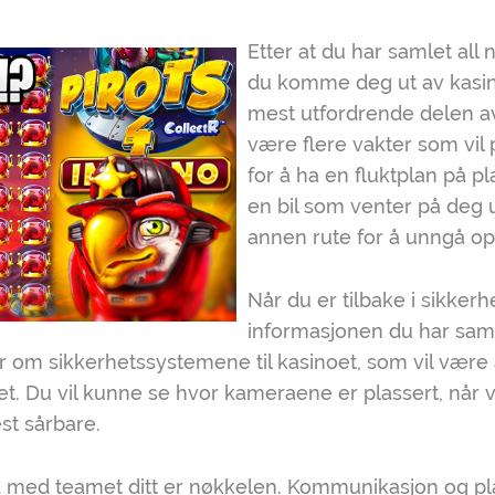
Etter at du har samlet all
du komme deg ut av kasin
mest utfordrende delen av
være flere vakter som vil
for å ha en fluktplan på p
en bil som venter på deg u
annen rute for å unngå 
Når du er tilbake i sikker
informasjonen du har sam
ljer om sikkerhetssystemene til kasinoet, som vil være
et. Du vil kunne se hvor kameraene er plassert, når va
st sårbare.
eid med teamet ditt er nøkkelen. Kommunikasjon og p