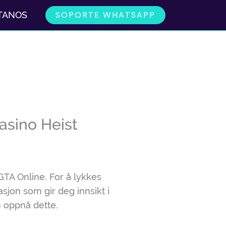
SOPORTE WHATSAPP
TANOS
asino Heist
TA Online. For å lykkes
sjon som gir deg innsikt i
n oppnå dette.