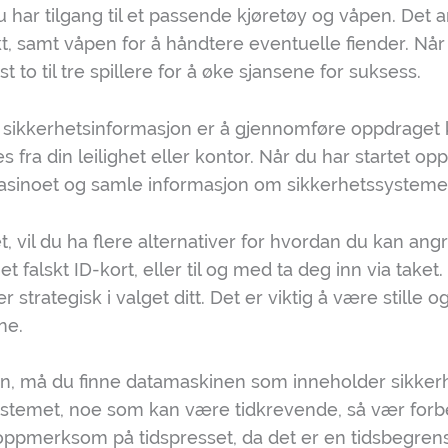
u har tilgang til et passende kjøretøy og våpen. Det a
t, samt våpen for å håndtere eventuelle fiender. Når
t to til tre spillere for å øke sjansene for suksess.
fe sikkerhetsinformasjon er å gjennomføre oppdraget
 fra din leilighet eller kontor. Når du har startet opp
e kasinoet og samle informasjon om sikkerhetssystem
vil du ha flere alternativer for hvordan du kan angr
falskt ID-kort, eller til og med ta deg inn via taket
 strategisk i valget ditt. Det er viktig å være stille 
ne.
, må du finne datamaskinen som inneholder sikkerh
stemet, noe som kan være tidkrevende, så vær forber
 oppmerksom på tidspresset, da det er en tidsbegren