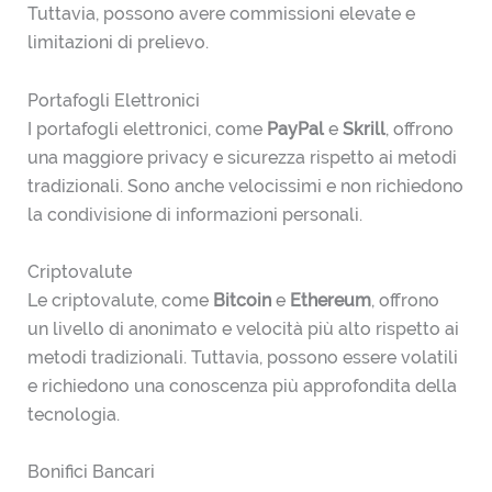
Tuttavia, possono avere commissioni elevate e
limitazioni di prelievo.
Portafogli Elettronici
I portafogli elettronici, come
PayPal
e
Skrill
, offrono
una maggiore privacy e sicurezza rispetto ai metodi
tradizionali. Sono anche velocissimi e non richiedono
la condivisione di informazioni personali.
Criptovalute
Le criptovalute, come
Bitcoin
e
Ethereum
, offrono
un livello di anonimato e velocità più alto rispetto ai
metodi tradizionali. Tuttavia, possono essere volatili
e richiedono una conoscenza più approfondita della
tecnologia.
Bonifici Bancari