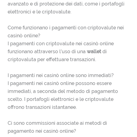
avanzato e di protezione dei dati, come i portafogli
elettronici e le criptovalute.
Come funzionano i pagamenti con criptovalute nei
casinò online?
I pagamenti con criptovalute nei casinò online
funzionano attraverso l’uso di una
wallet
di
criptovaluta per effettuare transazioni.
I pagamenti nei casinò online sono immediati?
I pagamenti nei casinò online possono essere
immediati, a seconda del metodo di pagamento
scelto. I portafogli elettronici e le criptovalute
offrono transazioni istantanee.
Ci sono commissioni associate ai metodi di
pagamento nei casinò online?