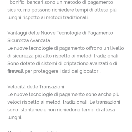
I bonifici bancari sono un metodo di pagamento
sicuro, ma possono richiedere tempi di attesa più
lunghi rispetto ai metodi tradizionali.
Vantaggi delle Nuove Tecnologie di Pagamento
Sicurezza Avanzata
Le nuove tecnologie di pagamento offrono un livello
di sicurezza più alto rispetto ai metodi tradizionali.
Sono dotate di sistemi di criptazione avanzati e di
firewall
per proteggere i dati dei giocatori.
Velocità delle Transazioni
Le nuove tecnologie di pagamento sono anche più
veloci rispetto ai metodi tradizionali. Le transazioni
sono istantanee e non richiedono tempi di attesa
lunghi.