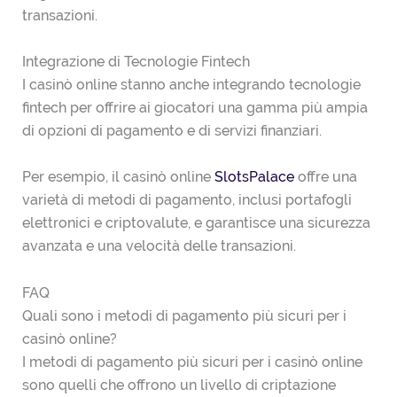
transazioni.
Integrazione di Tecnologie Fintech
I casinò online stanno anche integrando tecnologie
fintech per offrire ai giocatori una gamma più ampia
di opzioni di pagamento e di servizi finanziari.
Per esempio, il casinò online
SlotsPalace
offre una
varietà di metodi di pagamento, inclusi portafogli
elettronici e criptovalute, e garantisce una sicurezza
avanzata e una velocità delle transazioni.
FAQ
Quali sono i metodi di pagamento più sicuri per i
casinò online?
I metodi di pagamento più sicuri per i casinò online
sono quelli che offrono un livello di criptazione