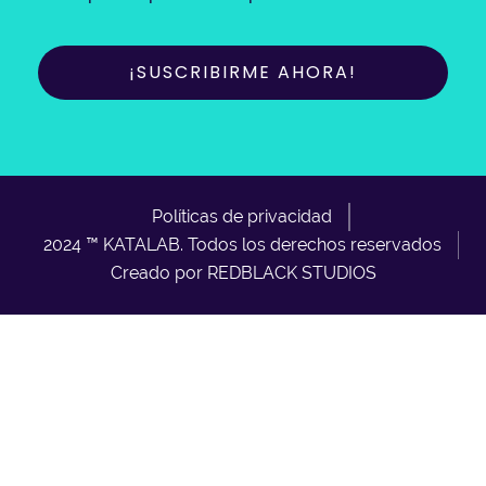
Políticas de privacidad
2024 ™ KATALAB. Todos los derechos reservados
Creado por REDBLACK STUDIOS