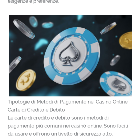
esigenze e preferenze.
Tipologie di Metodi di Pagamento nei Casinò Online
Carte di Credito e Debito
Le carte di credito e debito sono i metodi di
pagamento più comuni nei casinò online. Sono facili
da usare e offrono un livello di sicurezza alto.