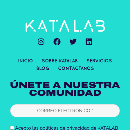
I
F
T
L
n
a
w
i
s
c
i
n
t
e
t
k
INICIO
SOBRE KATALAB
SERVICIOS
a
b
t
e
BLOG
CONTÁCTANOS
g
o
e
d
r
o
r
i
ÚNETE A NUESTRA
a
k
n
COMUNIDAD
m
Acepto las politicas de privacidad de KATALAB