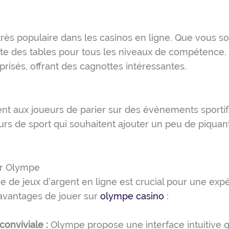
très populaire dans les casinos en ligne. Que vous 
iste des tables pour tous les niveaux de compétence.
prisés, offrant des cagnottes intéressantes.
ent aux joueurs de parier sur des événements sportif
rs de sport qui souhaitent ajouter un peu de piqua
ur Olympe
e de jeux d’argent en ligne est crucial pour une exp
 avantages de jouer sur
olympe casino
:
 conviviale :
Olympe propose une interface intuitive qui