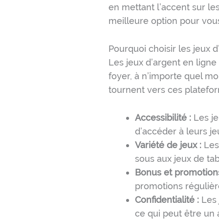
en mettant l’accent sur le
meilleure option pour vou
Pourquoi choisir les jeux d
Les jeux d’argent en lign
foyer, à n’importe quel mo
tournent vers ces platefor
Accessibilité :
Les je
d’accéder à leurs je
Variété de jeux :
Les 
sous aux jeux de ta
Bonus et promotions
promotions régulière
Confidentialité :
Les 
ce qui peut être un 