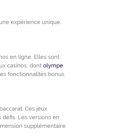
t une expérience unique.
os en ligne. Elles sont
ux casinos, dont
olympe
des fonctionnalités bonus
 baccarat. Ces jeux
s défis. Les versions en
 dimension supplémentaire