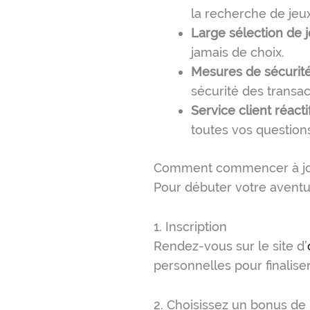
la recherche de jeux
Large sélection de j
jamais de choix.
Mesures de sécurité
sécurité des transa
Service client réactif
toutes vos question
Comment commencer à jo
Pour débuter votre aventu
1. Inscription
Rendez-vous sur le site d’
personnelles pour finaliser
2. Choisissez un bonus de