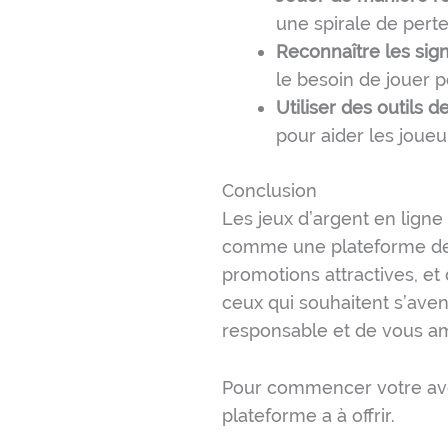
une spirale de perte
Reconnaître les sig
le besoin de jouer 
Utiliser des outils d
pour aider les joueu
Conclusion
Les jeux d’argent en lign
comme une plateforme de c
promotions attractives, e
ceux qui souhaitent s’ave
responsable et de vous a
Pour commencer votre aven
plateforme a à offrir.