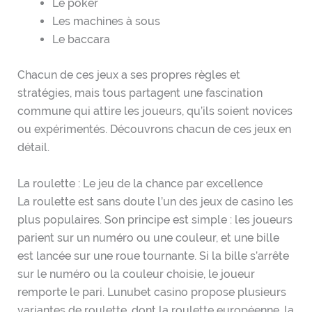
Le poker
Les machines à sous
Le baccara
Chacun de ces jeux a ses propres règles et
stratégies, mais tous partagent une fascination
commune qui attire les joueurs, qu’ils soient novices
ou expérimentés. Découvrons chacun de ces jeux en
détail.
La roulette : Le jeu de la chance par excellence
La roulette est sans doute l’un des jeux de casino les
plus populaires. Son principe est simple : les joueurs
parient sur un numéro ou une couleur, et une bille
est lancée sur une roue tournante. Si la bille s’arrête
sur le numéro ou la couleur choisie, le joueur
remporte le pari. Lunubet casino propose plusieurs
variantes de roulette, dont la roulette européenne, la