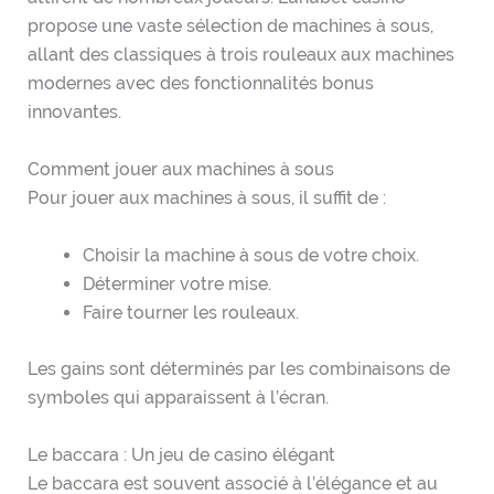
propose une vaste sélection de machines à sous,
allant des classiques à trois rouleaux aux machines
modernes avec des fonctionnalités bonus
innovantes.
Comment jouer aux machines à sous
Pour jouer aux machines à sous, il suffit de :
Choisir la machine à sous de votre choix.
Déterminer votre mise.
Faire tourner les rouleaux.
Les gains sont déterminés par les combinaisons de
symboles qui apparaissent à l’écran.
Le baccara : Un jeu de casino élégant
Le baccara est souvent associé à l’élégance et au