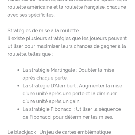
roulette américaine et la roulette française, chacune
avec ses spécificités.
Stratégies de mise à la roulette
Il existe plusieurs stratégies que les joueurs peuvent
utiliser pour maximiser leurs chances de gagner à la
roulette, telles que :
La stratégie Martingale : Doubler la mise
après chaque perte.
La stratégie D’Alembert : Augmenter la mise
d’une unité après une perte et la diminuer
d’une unité après un gain.
La stratégie Fibonacci : Utiliser la séquence
de Fibonacci pour déterminer les mises.
Le blackjack : Un jeu de cartes emblématique