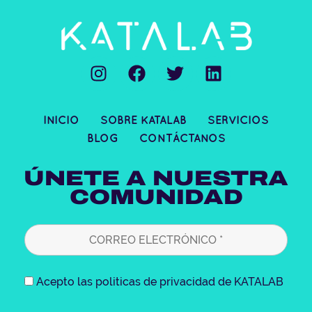
I
F
T
L
n
a
w
i
s
c
i
n
t
e
t
k
INICIO
SOBRE KATALAB
SERVICIOS
a
b
t
e
BLOG
CONTÁCTANOS
g
o
e
d
r
o
r
i
ÚNETE A NUESTRA
a
k
n
COMUNIDAD
m
Acepto las politicas de privacidad de KATALAB