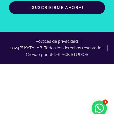
Políticas de privacidad
2024 ™ KATALAB. Todos los derechos reservados
Creado por REDBLACK STUDIOS
1