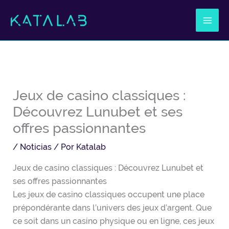
Ir
al
contenido
Jeux de casino classiques :
Découvrez Lunubet et ses
offres passionnantes
/
Noticias
/ Por
Katalab
Jeux de casino classiques : Découvrez Lunubet et
ses offres passionnantes
Les jeux de casino classiques occupent une place
prépondérante dans l’univers des jeux d’argent. Que
ce soit dans un casino physique ou en ligne, ces jeux