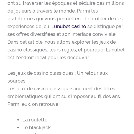
ont su traverser les époques et séduire des millions
de joueurs à travers le monde. Parmi les
plateformes qui vous permettent de profiter de ces
expériences de jeu,
Lunubet casino
se distingue par
ses offres diversifiées et son interface conviviale.
Dans cet article, nous allons explorer les jeux de
casino classiques, leurs règles, et pourquoi Lunubet
est l’endroit idéal pour les découvrir.
Les jeux de casino classiques : Un retour aux
sources
Les jeux de casino classiques incluent des titres
emblématiques qui ont su s’imposer au fil des ans.
Parmi eux, on retrouve :
La roulette
Le blackjack