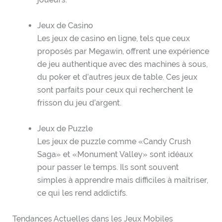
Jeux de Casino
Les jeux de casino en ligne, tels que ceux
proposés par Megawin, offrent une expérience
de jeu authentique avec des machines à sous,
du poker et d’autres jeux de table. Ces jeux
sont parfaits pour ceux qui recherchent le
frisson du jeu d’argent.
Jeux de Puzzle
Les jeux de puzzle comme «Candy Crush
Saga» et «Monument Valley» sont idéaux
pour passer le temps. Ils sont souvent
simples à apprendre mais difficiles à maîtriser,
ce qui les rend addictifs.
Tendances Actuelles dans les Jeux Mobiles