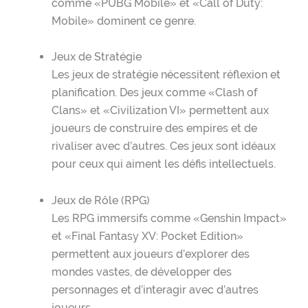
comme «PUBG Mobile» et «Call of Duty:
Mobile» dominent ce genre.
Jeux de Stratégie
Les jeux de stratégie nécessitent réflexion et
planification. Des jeux comme «Clash of
Clans» et «Civilization VI» permettent aux
joueurs de construire des empires et de
rivaliser avec d’autres. Ces jeux sont idéaux
pour ceux qui aiment les défis intellectuels.
Jeux de Rôle (RPG)
Les RPG immersifs comme «Genshin Impact»
et «Final Fantasy XV: Pocket Edition»
permettent aux joueurs d’explorer des
mondes vastes, de développer des
personnages et d’interagir avec d’autres
joueurs.