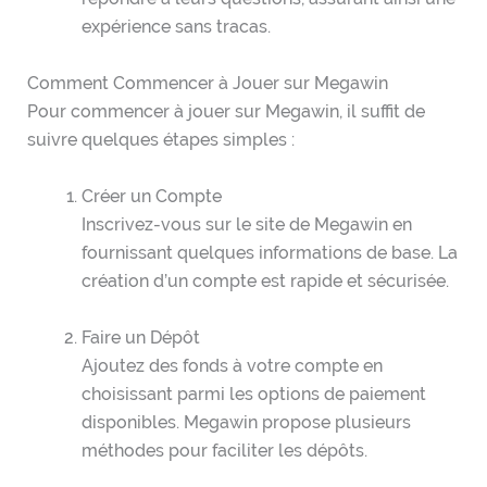
expérience sans tracas.
Comment Commencer à Jouer sur Megawin
Pour commencer à jouer sur Megawin, il suffit de
suivre quelques étapes simples :
Créer un Compte
Inscrivez-vous sur le site de Megawin en
fournissant quelques informations de base. La
création d’un compte est rapide et sécurisée.
Faire un Dépôt
Ajoutez des fonds à votre compte en
choisissant parmi les options de paiement
disponibles. Megawin propose plusieurs
méthodes pour faciliter les dépôts.